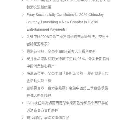
和港交流新纽带
Epay Successfully Concludes Its 2026 ChinaJoy
Journey, Launching a New Chapter in Digital
Entertainment Payments!
金榮中國2026年第二季實盤爭霸賽巔峰對決，交易王
者將花落誰家？
暑期黃金熱，金榮中國8月新客入市福利更新
安井食品港股获施罗德增持至14.06%，外资长期看好
中国消费核心资产
​盛夏黃金季，金榮中國「暑期黃金熱 一夏新機遇」贈
金活動火熱上線
實盤見真章，實力定輸贏！金榮中國第二季實盤爭霸
賽進入衝刺階段
GAC被任命為切爾西足球俱樂部香港和馬來西亞季前
巡迴賽官方合作夥伴
難找買家，周潤發降價賣房