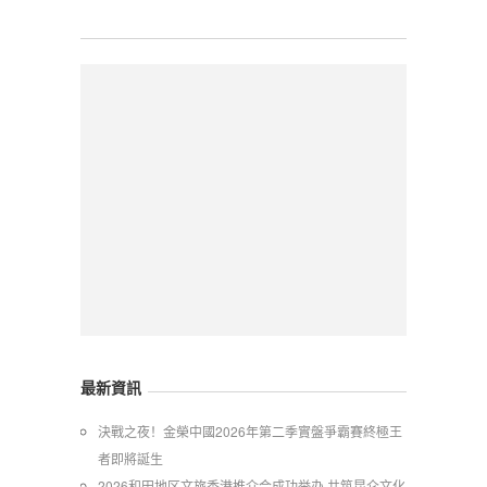
最新資訊
​決戰之夜！金榮中國2026年第二季實盤爭霸賽終極王
者即將誕生
2026和田地区文旅香港推介会成功举办 共筑昆仑文化