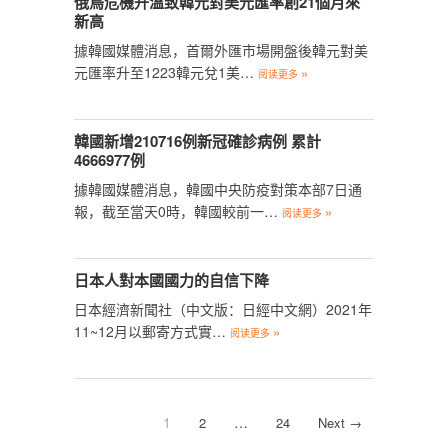
俄烏危機升溫致韓元對美元匯率創21個月來
新高
據韓國媒體消息，首爾外匯市場開盤後韓元對美
元匯率升至1223韓元兌1美…
»
阅读更多
韓國新增210716例新冠確診病例 累計
4666977例
據韓國媒體消息，韓國中央防疫對策本部7日通
報，截至當天0時，韓國較前一…
»
阅读更多
日本人對本國國力的自信下降
日本經濟新聞社（中文版：日經中文網）2021年
11~12月以郵寄方式實…
»
阅读更多
1
…
2
24
Next →