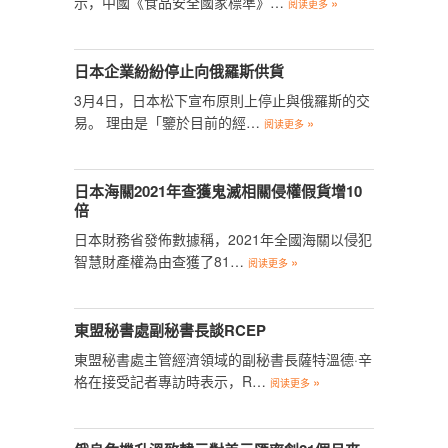
示，中國《食品安全國家標準》…
»
阅读更多
日本企業紛紛停止向俄羅斯供貨
3月4日，日本松下宣布原則上停止與俄羅斯的交
易。 理由是「鑒於目前的經…
»
阅读更多
日本海關2021年查獲鬼滅相關侵權假貨增10
倍
日本財務省發佈數據稱，2021年全國海關以侵犯
智慧財產權為由查獲了81…
»
阅读更多
東盟秘書處副秘書長談RCEP
東盟秘書處主管經濟領域的副秘書長薩特溫德·辛
格在接受記者專訪時表示，R…
»
阅读更多