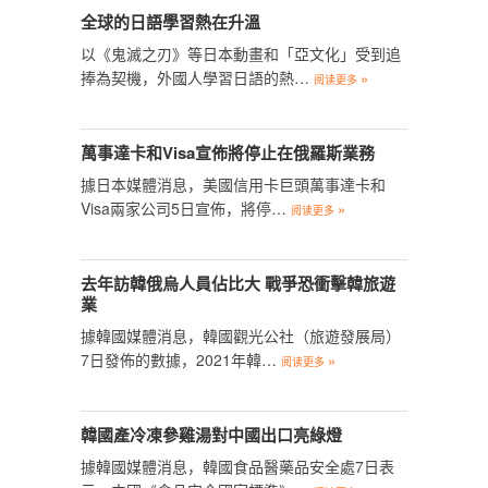
全球的日語學習熱在升溫
以《鬼滅之刃》等日本動畫和「亞文化」受到追
捧為契機，外國人學習日語的熱…
»
阅读更多
萬事達卡和Visa宣佈將停止在俄羅斯業務
據日本媒體消息，美國信用卡巨頭萬事達卡和
Visa兩家公司5日宣佈，將停…
»
阅读更多
去年訪韓俄烏人員佔比大 戰爭恐衝擊韓旅遊
業
據韓國媒體消息，韓國觀光公社（旅遊發展局）
7日發佈的數據，2021年韓…
»
阅读更多
韓國產冷凍參雞湯對中國出口亮綠燈
據韓國媒體消息，韓國食品醫藥品安全處7日表