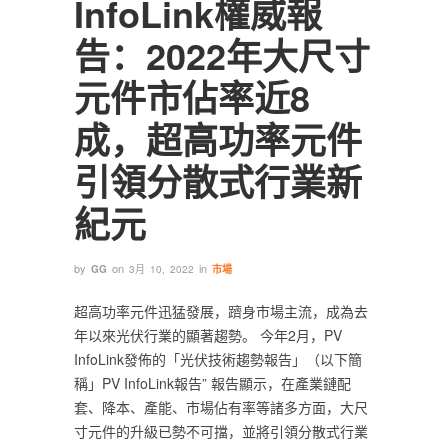
InfoLink權威報
告：2022年大尺寸
元件市佔率近8
成，超高功率元件
引領分散式行業新
紀元‎
by
on
in
GG
3月 10, 2022
市場
‎超高功率元件迅猛發展，躋身市場主流，成為去
年以來光伏行業的‎
‎顯著‎
‎趨勢。 今年2月，PV
InfoLink發佈的‎
‎「‎
‎光伏技術趨勢報告‎
‎」‎
‎（以下簡
稱‎
‎」‎
‎PV InfoLink報告‎
‎”‎
‎ 報告顯示，在產業鏈配
套、降本、產能、市場佔有率等諸多方面，大尺
寸元件的升級已勢不可擋，並將引領分散式行業