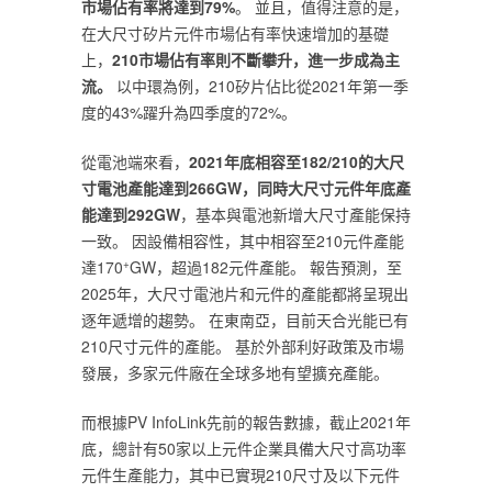
市場佔有率將達到‎
‎79%‎
‎。 並且，值得注意的是，
在大尺寸矽片元件市場佔有率快速增加的基礎
上，‎
‎210市場佔有率則不斷攀升，進一步成為主
流。 ‎
‎以中環為例，210矽片佔比從2021年第一季
度的43%躍升為四季度的72%。‎
‎從電池端來看，‎
‎2021年底相容至182/210的大尺
寸電池產能達到266GW，同時大尺寸元件年底產
能達到292GW‎
‎，基本與電池新增大尺寸產能保持
一致。 因設備相容性，其中相容至210元件產能
達170‎
‎+‎
‎GW，超過182元件產能。 報告預測，至
2025年，大尺寸電池片和元件的產能都將呈現出
逐年遞增的趨勢。 在東南亞，目前天合光能已有
210尺寸元件的產能。 基於外部利好政策及市場
發展，多家元件廠在全球多地有望擴充產能。‎
‎而根據PV InfoLink先前的報告數據，截止2021年
底，總計有50家以上元件企業具備大尺寸高功率
元件生產能力，其中已實現210尺寸及以下元件