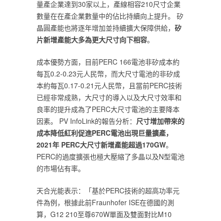
量產企業達到30家以上，產線相容210尺寸企業
數量在在產企業數量中的佔比持續向上提升。 矽
晶圓產能也將逐年增加並持續擴大保障供給，‎
‎矽
片新增產能大多為更大尺寸向下相容‎
‎。‎
‎成本優勢方面，目前PERC 166電池非矽成本約
每瓦0.2-0.23元人民幣，而大尺寸電池的非矽成
本約每瓦0.17-0.21元人民幣，且當前PERC技術
已經非常成熟，大尺寸的導入以及大尺寸效率和
良率的提升成為了PERC大尺寸電池的主要降本
因素。 PV InfoLink的報告分析：‎
‎尺寸增加帶來的
成本降低紅利促進‎
‎PERC電池出現巨量擴產，
2021年 PERC大尺寸新增產能超過170GW‎
‎。
PERC的過度擴張也極大壓縮了多晶以及N型電池
的市場佔有率。‎
‎天合光能表示：‎
‎「‎
‎基於PERC技術的超高功率元
件為例，根據此前Fraunhofer ISE在德國的測
算，G12 210至尊670W單面及雙面對比M10