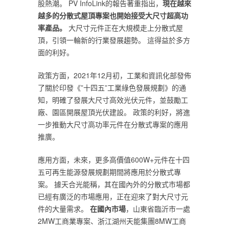
股熱潮。 PV InfoLink的報告著重指出，‎
‎現在越來
越多的分散式屋頂專案也開始接受大尺寸超高功
率產品。 ‎
‎大尺寸元件正在大規模走上分散式屋
頂，引領一輪新的行業發展趨勢。 這得益於多方
面的利好。‎
‎政策方面，2021年12月初，工業和資訊化部發佈
了關於印發《‎
‎”‎
‎十四五‎
‎”‎
‎工業綠色發展規劃》的通
知，明確了發展大尺寸高效光伏元件，並鼓勵工
廠、園區開展屋頂光伏建設。 政策的利好，將進
一步推動大尺寸高功率元件在分散式專案的應用
推廣。‎
‎應用方面，未來，更多高價值600W+元件在十四
五可再生能源發展規劃期間將應用於分散式專
案。 據天合光能稱，其在國內外的分散式市場都
已經有廣泛的市場應用，正在迎來了對大尺寸元
件的大量需求。 ‎
‎在國內市場‎
‎，山東省臨沂市一處
2MW工商業專案、浙江湖州天能集團8MW工商