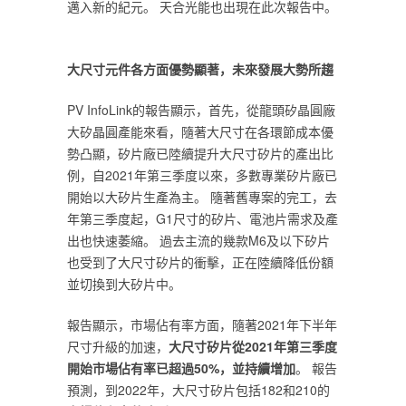
邁入新的紀元。 ‎
‎天合光能也出現在此次報告中。
‎大尺寸元件各方面優勢顯著，未來發展大勢所趨‎
‎PV InfoLink的報告顯示，首先，從龍頭矽晶圓廠
大矽晶圓產能來看，隨著大尺寸在各環節成本優
勢凸顯，矽片廠已陸續提升大尺寸矽片的產出比
例，自2021年第三季度以來，多數專業矽片廠已
開始以大矽片生產為主。 隨著舊專案的完工，去
年第三季度起，G1尺寸的矽片、電池片需求及產
出也快速萎縮。 過去主流的幾款M6及以下矽片
也受到了大尺寸矽片的衝擊，正在陸續降低份額
並切換到大矽片中。‎
‎報告顯示，市場佔有率方面，隨著2021年下半年
尺寸升級的加速，‎
‎大尺寸矽片從‎
‎2021年第三季度
開始市場佔有率已超過50%，並持續增加‎
‎。 報告
預測，到2022年，大尺寸矽片包括182和210的‎