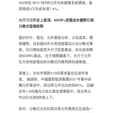
540W及 M10 585W元件均有顯著系統價值，最
高降低LCOE成本達7.4%。 ‎
‎”‎
‎大尺寸元件走上屋頂，‎
‎600W+度‎
‎電成本優勢引領
分散式發展新勢‎
‎基於矽片、電池、元件產能分析，以及成本、價
值優勢，目前國內外大型地面電站以及分散式專
案，均已開始接受大尺寸配套產品、目光逐漸轉
向600W+產品。 在大規模擴產下，大尺寸元件
在大型地面電站和分散式的應用將快速推進。‎
‎事實上，光伏市場對210的需求量也在逐年增
長。 據調研，中國國家能源集團2021年集中採
購元件需求中，高功率元件佔比約到80%。 回顧
去年1-8月國內大型企業定標專案中，高功率元
件佔比也達到8成上下。‎
‎其中，分散式光伏的高功率元件應用正在成為一