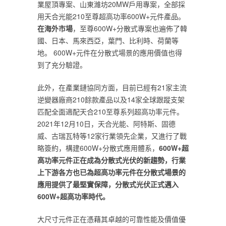
業屋頂專案、山東濰坊20MW戶用專案，全部採
用天合光能210至尊超高功率600W+元件產品。 ‎
在海外市場‎
‎，至尊600W+分散式專案也遍佈了韓
國、日本、馬來西亞，葉門、比利時、荷蘭等
地。 600W+元件在分散式場景的應用價值也得
到了充分驗證。‎
‎此外，在產業鏈協同方面，目前已經有21家主流
逆變器廠商210餘款產品以及14家全球跟蹤支架
匹配全面適配天合210至尊系列超高功率元件。
2021年12月10日，天合光能、阿特斯、固德
威、古瑞瓦特等12家行業領先企業，又進行了戰
略簽約，構建600W+分散式應用體系，‎
‎600W+超
高功率元件正在成為分散式光伏的新趨勢，行業
上下游各方也已為超高功率元件在分散式場景的
應用提供了最堅實保障，分散式光伏正式邁入
600W+超高功率時代‎
‎。 ‎
‎大尺寸元件正在憑藉其卓越的可靠性能及價值優