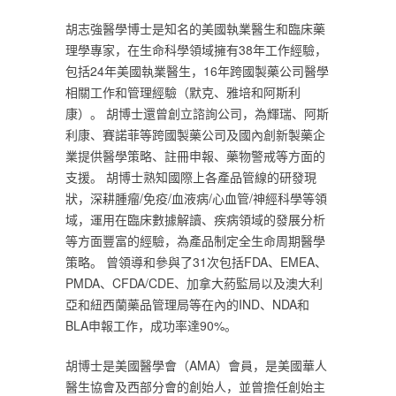
‎胡志強醫學博士是知名的美國執業醫生和臨床藥
理學專家，在生命科學領域擁有38年工作經驗，
包括24年美國執業醫生，16年跨國製藥公司醫學
相關工作和管理經驗（默克、雅培和阿斯利
康）。 胡博士還曾創立諮詢公司，為輝瑞、阿斯
利康、賽諾菲等跨國製藥公司及國內創新製藥企
業提供醫學策略、註冊申報、藥物警戒等方面的
支援。 胡博士熟知國際上各產品管線的研發現
狀，深耕腫瘤/免疫/血液病/心血管/神經科學等領
域，運用在臨床數據解讀、疾病領域的發展分析
等方面豐富的經驗，為產品制定全生命周期醫學
策略。 曾領導和參與了31次包括FDA、EMEA、
PMDA、CFDA/CDE、加拿大葯監局以及澳大利
亞和紐西蘭藥品管理局等在內的IND、NDA和
BLA申報工作，成功率達90%。‎
‎胡博士是美國醫學會（AMA）會員，是美國華人
醫生協會及西部分會的創始人，並曾擔任創始主