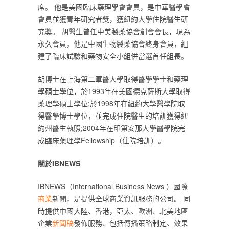
席。 他是美國臨床藥理學會會員，是中華醫學會
會員並獲青年研究者獎，獲紐約大學住院醫生研
究獎。 胡醫生曾任中美製藥協會創會會長，現為
永久會員，他是中國生物製藥協會終身會員，組
建了臨床試驗和藥物安全小組併當選首任組長。‎
‎胡博士在上海第二軍醫大學取得醫學學士和藥理
學碩士學位，於1993年在美國德克薩斯大學取得
藥理學碩士學位;於1998年在紐約大學醫學院取
得醫學博士學位，並完成住院醫生的培訓獲得紐
約州醫生執照;2004年在印第安那大學醫學院完
成臨床藥理學Fellowship（住院培訓）。‎
‎關於IBNEWS‎
‎IBNEWS（‎
‎International Business News‎
‎ ）國際‎
商業‎
‎新聞，是提供全球商業資訊服務的公司。 同
時提供中國大陸、香港，亞太、歐洲、北美地區
企業‎
‎新聞稿‎
‎發佈服務、包括傳播策略制定、效果