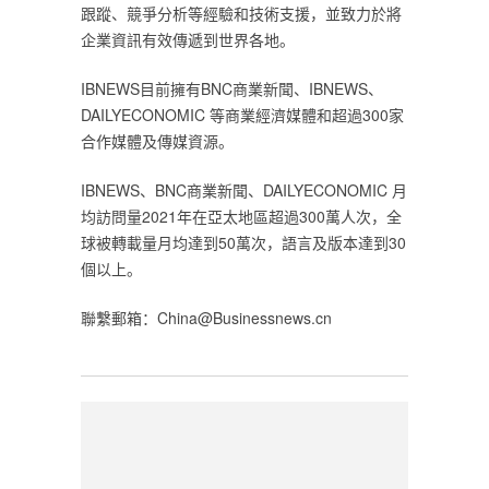
跟蹤、競爭分析等經驗和技術支援，並致力於將
企業資訊有效傳遞到世界各地。‎
‎IBNEWS目前擁有BNC商業新聞、IBNEWS、‎
DAILYECONOMIC‎
‎ 等商業經濟媒體和超過300家
合作媒體及傳媒資源。‎
‎IBNEWS、BNC商業新聞、DAILYECONOMIC 月
均訪問量2021年在亞太地區超過300萬人次，全
球被轉載量月均達到50萬次，語言及版本達到30
個以上。‎
‎聯繫郵箱：China@Businessnews.cn‎