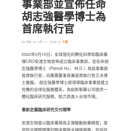
事業部並宣佈任命
胡志強醫學博士為
首席執行官‎
by
on
in
GG
3月 11, 2022
人物
‎2022年3月10日，全球領先的轉化科學和臨床藥
理CRO安渡生物宣佈成立臨床事業部，並任命胡
志強醫學博士（Patrick Hu， M.D.）為該事業部
首席執行官，向集團董事長兼首席執行官王冰博
士彙報。 胡志強醫學博士將領導臨床事業部建立
完備的全球化服務體系，為創新製藥公司提供一
體化臨床研究服務，助力其進入全球市場。‎
‎重新定義臨床研究交付標準‎
‎安渡生物是以臨床藥理為主導驅動新藥開發，提
供符合國際標準的臨床開發全鏈條服務，包括從