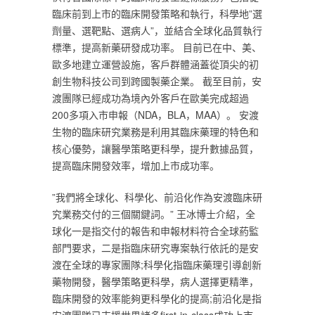
臨床前到上市的臨床開發策略和執行，科學地”選
劑量、選靶點、選病人”，並結合全球化品質執行
標準，提高新藥研發成功率。 目前已在中、美、
歐多地建立運營設施，客戶群體涵蓋從頂尖的初
創生物科技公司到跨國製藥企業。 截至目前，安
渡團隊已經成功為境內外客戶在歐美完成超過
200多項入市申報（NDA，BLA，MAA）。 安渡
生物的臨床研究業務是利用其臨床藥理的特色和
核心優勢，讓醫學策略更科學，提升數據品質，
提高臨床開發效率，增加上市成功率。‎
‎”我們將全球化、科學化、前沿化作為安渡臨床研
究業務交付的三個關鍵詞。” 王冰博士介紹，全
球化一是指交付的報告和申報材料符合全球葯監
部門要求，二是指臨床研究專案執行依託的是安
渡在全球的專家團隊;科學化指臨床藥理引導創新
藥物開發，醫學策略更科學，病人選擇更精準，
臨床開發的效率能夠更科學化的提高;前沿化是指