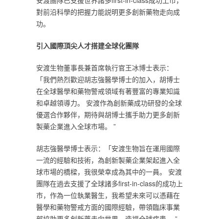
安渡團隊已支援世界諸多first-in-class成功上市，
對前沿科學的把握力能説明更多創新藥物走向成
功。‎
‎引入國際頂尖人才搭建全球化團隊‎
‎安渡生物董事長兼首席執行官王冰博士表示：
「我們熱烈歡迎胡志強醫學博士的加入，胡博士
在全球醫學和藥物警戒領域有著豐富的專業知識
和卓越領導力。 安渡作為創新藥成功研發的全球
優選合作夥伴，期待與胡博士攜手助力更多創新
製藥企業進入全球市場。 ”‎
‎胡志強醫學博士表示：「安渡生物旨在運用國際
一流的經驗和技術，為創新製藥企業架起進入全
球市場的橋樑，我很榮幸成為其中的一員。 安渡
團隊在過去支援了全球諸多first-in-class的成功上
市，作為一位執業醫生，我希望未來可以憑藉在
醫學和藥物警戒方面的國際經驗，帶領臨床事業
部協助更多創新藥走向世界，造福全球病患。 ”‎