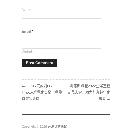
Name
*
Email
*
Website
← ‎LEKIN完成對LG
‎創客貼賦能2022企業直播
Innotek光電化合物半導體
創見大會，助力行業數字化
資產的收購‎
轉型‎ →
Copyright © 2026
香港商業新聞