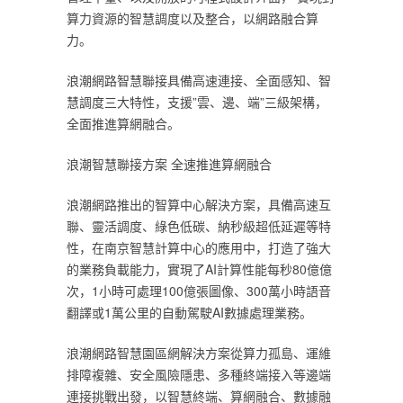
算力資源的智慧調度以及整合，以網路融合算
力。‎
‎浪潮網路智慧聯接具備高速連接、全面感知、智
慧調度三大特性，支援”雲、邊、端”三級架構，
全面推進算網融合。‎
‎浪潮智慧聯接方案 全速推進算網融合‎
‎浪潮網路推出的智算中心解決方案，具備高速互
聯、靈活調度、綠色低碳、納秒級超低延遲等特
性，在南京智慧計算中心的應用中，打造了強大
的業務負載能力，實現了AI計算性能每秒80億億
次，1小時可處理100億張圖像、300萬小時語音
翻譯或1萬公里的自動駕駛AI數據處理業務。‎
‎浪潮網路智慧園區網解決方案從算力孤島、運維
排障複雜、安全風險隱患、多種終端接入等邊端
連接挑戰出發，以智慧終端、算網融合、數據融