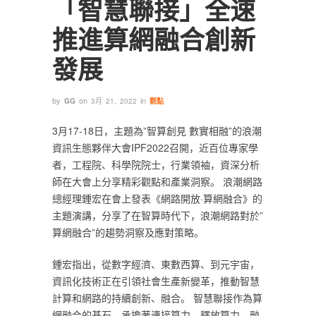
「智慧聯接」全速
推進算網融合創新
發展‎
by
on
in
GG
3月 21, 2022
觀點
3月17-18日，主題為”智算創見 數實相融”的浪潮
資訊生態夥伴大會IPF2022召開，近百位專家學
者，工程院、科學院院士，行業領袖，資深分析
師在大會上分享精彩觀點和產業洞察。 浪潮網路
總經理鍾宏在會上發表《網路開放·算網融合》的
主題演講，分享了在智算時代下，浪潮網路對於”
算網融合”的趨勢洞察及應對策略。‎
‎鍾宏指出，從數字經濟、東數西算、到元宇宙，
資訊化技術正在引領社會生產新變革，推動智慧
計算和網路的持續創新、融合。 智慧聯接作為算
網融合的基石，承擔著連接算力、釋放算力、融