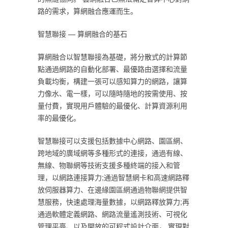
路的需求，算網融合應運而生。‎
‎智慧聯接 — 算網融合的基石‎
‎算網融合以智慧聯接為基礎，將分散式的計算節
點通過網路的自動化部署、最優路由選擇和流量
負載均衡，構建一張可以感知算力的網路，讓算
力像水、電一樣，可以隨時隨地的按需使用、按
量付費，實現用戶體驗的最優化、計算資源利用
率的最優化。‎
‎智慧聯接可以支援包括數據中心網路、園區網、
跨地域的廣域網等多種形式的連接，通過有線、
無線、物聯網等技術支援多種終端的接入和管
理，以網路連接算力;通過智慧網卡和高速網路釋
放伺服器算力、在邊緣園區網通過物聯網提供智
慧服務，快速處理海量數據，以網路釋放算力;再
通過軟體定義網路、網路流量遙測技術、可視化
管理平臺、以及開放的可程式設計介面， 實現對