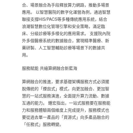
合、場景融合為手段釋放算力網路，推動多場景
應用。 以智慧醫院的數字化運營為例，通過智慧
聯接支撐HIS/PACS等多種傳統應用系統，結合
浪潮智慧數位化管理引擎和安全策略，滿足臨
床、分級診療等多樣化的應用需求。 支援院內院
外多個醫療系統的數據融合，實現精準醫療、新
藥研製、人工智慧輔助診療等場景下的數據共
用。‎
‎服務賦能 共繪算網融合新藍海‎
‎算網融合的推進，要求基礎架構服務方式必須擺
脫傳統的「煙囪式」模式，向更加融合、更加智
慧的一站式服務演進，全面提升算力流動、數據
互通的能力。 鍾宏指出，一站式服務要在服務能
力和服務體驗兩個維度上完成提升，服務模式也
要從過去單一產品的「資源式」向多產品融合的
「任務式」服務轉變。‎