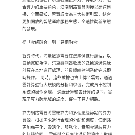
合算力的重要角色，浪潮網路智慧聯接以高速連
接、全面感知、智慧調度為三大技術引擎，結合
更加開放的智慧運維服務生態，全速推動新業態
的發展。‎
‎從「雲網融合」到「算網融合”‎
‎智算時代，海量數據需要在邊緣側進行處理，以
自動駕駛為例，汽車感測器收集的數據通過邊緣
計算在本地進行處理，並反饋給控制系統完成即
時操作。 同時，這些數據也會上傳至雲端，通過
雲計算進行大規模的分析和學習，完成汽車控制
系統的操作閉環。 邊緣計算和雲計算的協同，實
現了算力跨地域的調度，催生了算力網路。‎
‎算力網路需要將雲端算力和多個邊緣節點的算力
資源，根據需求進行合理的分配和調度，使網路
更加扁平化、靈活化、服務化，實現雲邊端算力
的無縫協同。 雲網融合已無法滿足智算中心對網