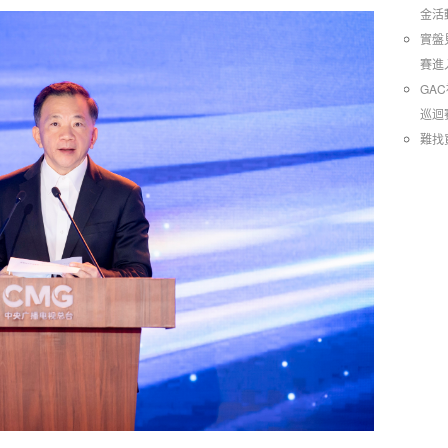
金活
實盤
賽進
GA
巡迴
難找