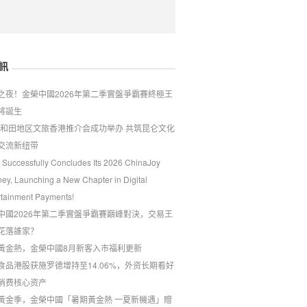
訊
戰之夜！金榮中國2026年第二季實盤爭霸賽終極王
將誕生
26和田地区文旅香港推介会成功举办 共筑昆仑文化
交流新纽带
 Successfully Concludes Its 2026 ChinaJoy
ney, Launching a New Chapter in Digital
rtainment Payments!
中國2026年第二季實盤爭霸賽巔峰對決，交易王
花落誰家？
黃金熱，金榮中國8月新客入市福利更新
食品港股获施罗德增持至14.06%，外资长期看好
消费核心资产
夏黃金季，金榮中國「暑期黃金熱 一夏新機遇」贈