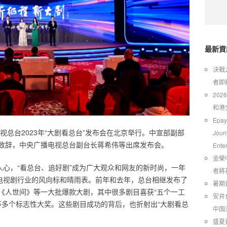
最新資
​決
者即
20
和港
Epay
视总台2023年“大剧看总台”发布会在北京举行。中宣部副部
Jour
致辞，中央广播电视总台副台长蒋希伟等出席发布会。
Ente
金榮
人心，“看总台、追好剧”成为广大观众和网友的新时尚，一年
者將
国电视剧行业的风向标和晴雨表。前年和去年，总台相继发布了
暑期
《人世间》等一大批爆款大剧，其中很多剧目喜获“五个一工
安井
奖”等多个标志性大奖。这些剧目成功的背后，也折射出“大剧看总
中国
​盛