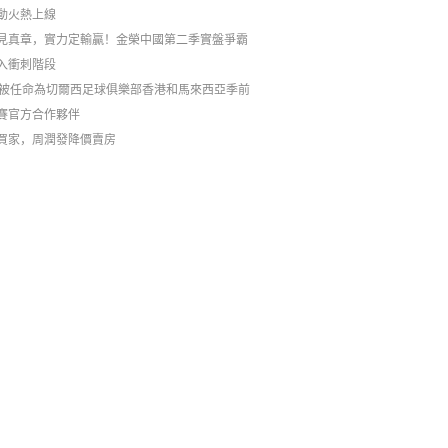
動火熱上線
見真章，實力定輸贏！金榮中國第二季實盤爭霸
入衝刺階段
C被任命為切爾西足球俱樂部香港和馬來西亞季前
賽官方合作夥伴
買家，周潤發降價賣房