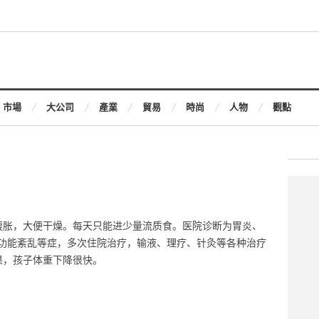
市場
大公司
產業
貿易
時尚
人物
觀點
腹胀，大便干燥。每天只能进少量流质食。医院诊断为胃炎、
功能紊乱等症，多次住院治疗，输液、理疗、针灸等各种治疗
果，孩子体重下降很快。