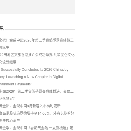
訊
戰之夜！金榮中國2026年第二季實盤爭霸賽終極王
將誕生
26和田地区文旅香港推介会成功举办 共筑昆仑文化
交流新纽带
 Successfully Concludes Its 2026 ChinaJoy
ney, Launching a New Chapter in Digital
rtainment Payments!
中國2026年第二季實盤爭霸賽巔峰對決，交易王
花落誰家？
黃金熱，金榮中國8月新客入市福利更新
食品港股获施罗德增持至14.06%，外资长期看好
消费核心资产
夏黃金季，金榮中國「暑期黃金熱 一夏新機遇」贈