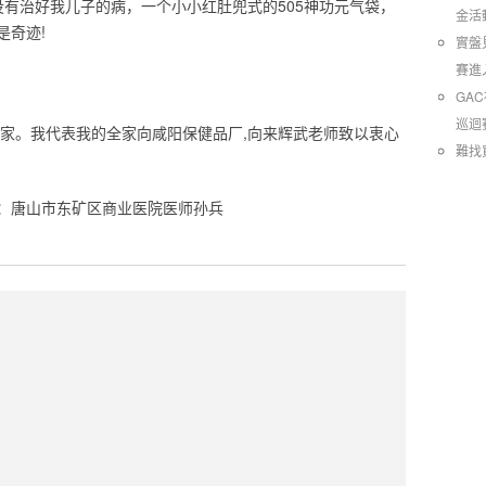
没有治好我儿子的病，一个小小红肚兜式的505神功元气袋，
金活
是奇迹!
實盤
賽進
GA
巡迴
我全家。我代表我的全家向咸阳保健品厂,向来辉武老师致以衷心
難找
者：唐山市东矿区商业医院医师孙兵