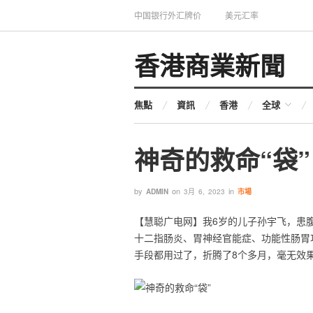
中国银行外汇牌价
美元汇率
香港商業新聞
焦點
資訊
香港
全球
神奇的救命“袋”
by
on
in
ADMIN
3月 6, 2023
市場
【慧聪广电网】我6岁的儿子孙宇飞，患
十二指肠炎、胃神经官能症、功能性肠胃
手段都用过了，折腾了8个多月，毫无效