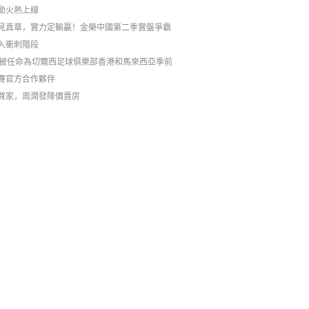
動火熱上線
見真章，實力定輸贏！金榮中國第二季實盤爭霸
入衝刺階段
C被任命為切爾西足球俱樂部香港和馬來西亞季前
賽官方合作夥伴
買家，周潤發降價賣房