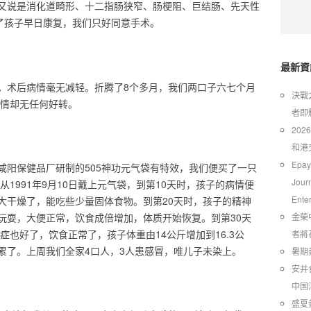
又说是消化道畸形、十二指肠狭窄、肠梗阻、巨结肠、先天性
为了孩子早日康复，我们只好同意手术。
最新資
。术后病情毫无减轻。折腾了8个多月，我们两口子六七个月
​決
病情却无任何好转。
者即
20
和港
Epay
咸阳保健品厂研制的505神功元气袋有特效，我们便买了一只
Jour
1991年9月10日戴上元气袋，到第10天时，孩子的病情便
Ente
大干燥了，能吃些少量固体食物。到第20天时，孩子的精神
玩耍，大便正常，饮食成倍增加，体质开始恢复。到第30天
金榮
症也好了，饮食正常了，孩子体重由14公斤增加到16.3公
者將
累了。上周我们全家4口人，3人患感冒，唯儿子未染上。
暑期
安井
中国
​盛