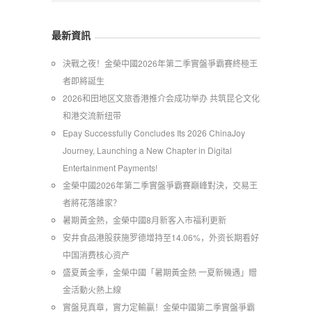
最新資訊
​決戰之夜！金榮中國2026年第二季實盤爭霸賽終極王
者即將誕生
2026和田地区文旅香港推介会成功举办 共筑昆仑文化
和港交流新纽带
Epay Successfully Concludes Its 2026 ChinaJoy
Journey, Launching a New Chapter in Digital
Entertainment Payments!
金榮中國2026年第二季實盤爭霸賽巔峰對決，交易王
者將花落誰家？
暑期黃金熱，金榮中國8月新客入市福利更新
安井食品港股获施罗德增持至14.06%，外资长期看好
中国消费核心资产
​盛夏黃金季，金榮中國「暑期黃金熱 一夏新機遇」贈
金活動火熱上線
實盤見真章，實力定輸贏！金榮中國第二季實盤爭霸