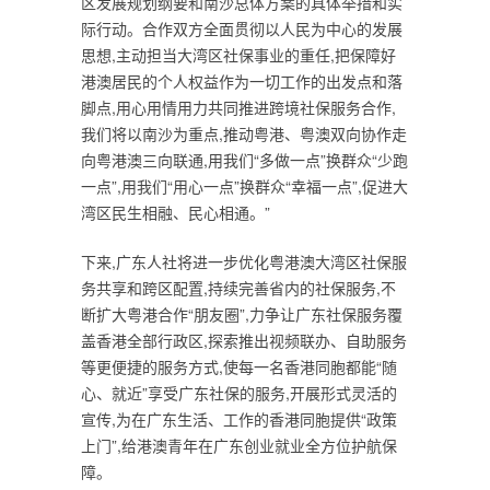
区发展规划纲要和南沙总体方案的具体举措和实
际行动。合作双方全面贯彻以人民为中心的发展
思想,主动担当大湾区社保事业的重任,把保障好
港澳居民的个人权益作为一切工作的出发点和落
脚点,用心用情用力共同推进跨境社保服务合作,
我们将以南沙为重点,推动粤港、粤澳双向协作走
向粤港澳三向联通,用我们“多做一点”换群众“少跑
一点”,用我们“用心一点”换群众“幸福一点”,促进大
湾区民生相融、民心相通。”
下来,广东人社将进一步优化粤港澳大湾区社保服
务共享和跨区配置,持续完善省内的社保服务,不
断扩大粤港合作“朋友圈”,力争让广东社保服务覆
盖香港全部行政区,探索推出视频联办、自助服务
等更便捷的服务方式,使每一名香港同胞都能“随
心、就近”享受广东社保的服务,开展形式灵活的
宣传,为在广东生活、工作的香港同胞提供“政策
上门”,给港澳青年在广东创业就业全方位护航保
障。