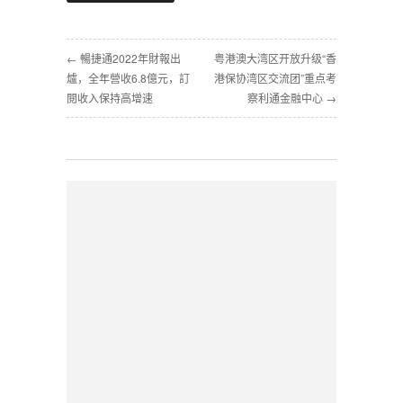
← 暢捷通2022年財報出
粤港澳大湾区开放升级“香
爐，全年營收6.8億元，訂
港保协湾区交流团”重点考
閱收入保持高增速
察利通金融中心 →