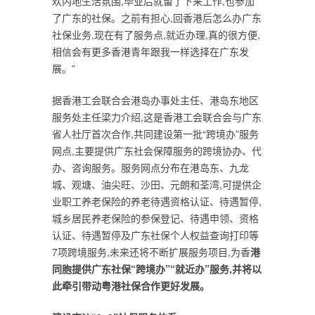
欢内地生活氛围,毕业后就留了下来工作,也参加
了广东的社保。之前有担心,回香港后怎么办广东
社保业务,现在有了服务点,就近办理,真的很方便,
相信会有更多香港青年跟我一样选择在广东发
展。”
据香港工会联合会港岛办事处主任、港岛东地区
服务处主任梁力介绍,这是香港工会联合会与广东
省人社厅首次合作,共同建设第一批“跨境办”服务
网点,主要提供广东社会保障服务的跨境协办、代
办、咨询服务。服务网点分布在港岛东、九龙
城、观塘、油尖旺、沙田、元朗和荃湾,可提供企
业职工养老保险的养老待遇资格认证、待遇暂停,
城乡居民养老保险的参保登记、待遇申领、资格
认证、待遇暂停及广东社保个人权益查询打印等
7项跨境服务,未来还将不断扩展服务项目,为香
港
同胞提供广东社保“跨境办”“就近办”服务,并将以
此牵引带动粤港社保合作更好发展。