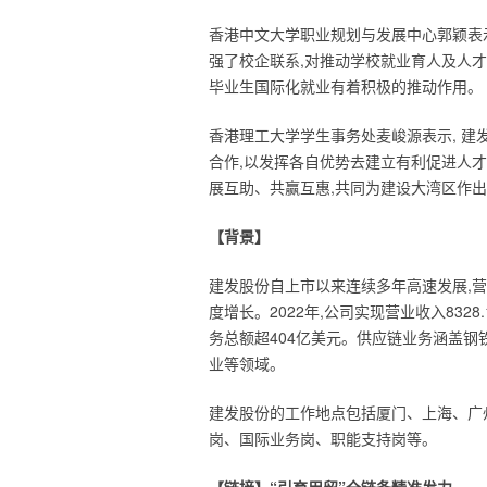
香港中文大学职业规划与发展中心郭颖表
强了校企联系,对推动学校就业育人及人
毕业生国际化就业有着积极的推动作用。
香港理工大学学生事务处麦峻源表示, 建
合作,以发挥各自优势去建立有利促进人才
展互助、共赢互惠,共同为建设大湾区作
【背景】
建发股份自上市以来连续多年高速发展,
度增长。2022年,公司实现营业收入8328
务总额超404亿美元。供应链业务涵盖
业等领域。
建发股份的工作地点包括厦门、上海、广
岗、国际业务岗、职能支持岗等。