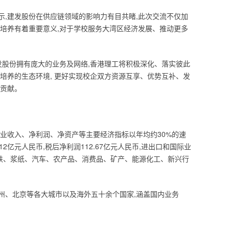
示,建发股份在供应链领域的影响力有目共睹,此次交流不仅加
才培养有着重要意义,对于学校服务大湾区经济发展、推动更多
发股份拥有庞大的业务及网络,香港理工将积极深化、落实彼此
培养的生态环境, 更好实现校企双方资源互享、优势互补、发
出贡献。
营业收入、净利润、净资产等主要经济指标以年均约30%的速
.12亿元人民币,税后净利润112.67亿元人民币,进出口和国际业
钢铁、浆纸、汽车、农产品、消费品、矿产、能源化工、新兴行
州、北京等各大城市以及海外五十余个国家,涵盖国内业务