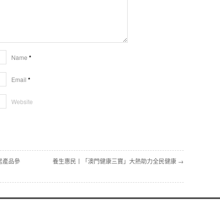
Name
*
Email
*
Website
家居產品參
養生惠民丨「澳門健康三寶」大熱助力全民健康 →