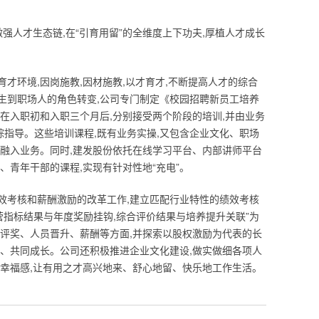
做强人才生态链,在“引育用留”的全维度上下功夫,厚植人才成长
才环境,因岗施教,因材施教,以才育才,不断提高人才的综合
生到职场人的角色转变,公司专门制定《校园招聘新员工培养
在入职初和入职三个月后,分别接受两个阶段的培训,并由业务
踪指导。这些培训课程,既有业务实操,又包含企业文化、职场
、融入业务。同时,建发股份依托在线学习平台、内部讲师平台
、青年干部的课程,实现有针对性地“充电”。
效考核和薪酬激励的改革工作,建立匹配行业特性的绩效考核
营指标结果与年度奖励挂钩,综合评价结果与培养提升关联”为
度评奖、人员晋升、薪酬等方面,并探索以股权激励为代表的长
就、共同成长。公司还积极推进企业文化建设,做实做细各项人
、幸福感,让有用之才高兴地来、舒心地留、快乐地工作生活。