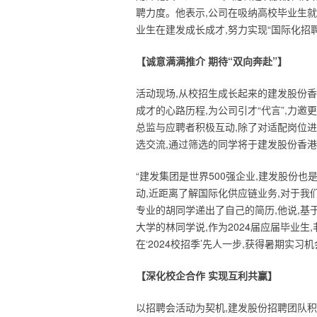
聘力度。他表示,公司在吸纳高校毕业生就
业生在建发成长成才,努力实现“国际化招
【诚意满满推介 期待“双向奔赴”】
活动现场,从校招生成长起来的建发股份
成才的心路历程,为公司引才“代言”,力
总监与应聘者积极互动,除了对适配岗位进
选交流,通过筛选的同学将于建发股份香
“建发集团是世界500强企业,建发股份
动,近距离了解国际化供应链业务,对于我
专业的胡同学递出了自己的简历,他说,基
大学的林同学说,作为2024届应届毕业
在‘2024校招季’先人一步,获得暑期实习
【深化校企合作 实现互利共赢】
以招聘会活动为契机,建发股份招聘团队