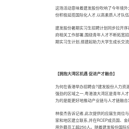
这场活动意味着建发股份吹响了今年境外大
份积极延揽国际化人才,以高素质人才队
建发股份暑期实习生招聘计划同步拉开序
府相关工作部署,围绕青年人才不断拓宽
期实习生计划,搭建起助力大学生成长交
【拥抱大湾区机遇 促进产才融合】
为何在香港举办招聘会?建发股份人力资
强劲的区域之一,粤港澳大湾区是青年人才
为的是能更好地推动产业链与人才链融合
林俊杰告诉记者,此次提供的应届生岗位与
家和地区建立联系,并在RCEP成员国、
用外籍员工超250人。随着建发股份国际