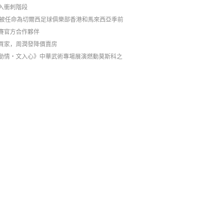
入衝刺階段
C被任命為切爾西足球俱樂部香港和馬來西亞季前
賽官方合作夥伴
買家，周潤發降價賣房
動情・文入心》中華武術專場展演燃動莫斯科之