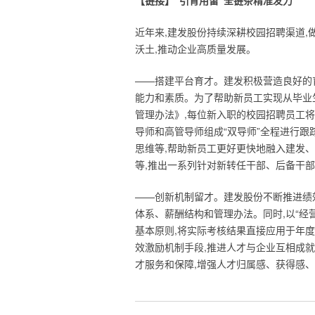
【链接】“引育用留”全链条精准发力
近年来,建发股份持续深耕校园招聘渠道,
沃土,推动企业高质量发展。
——搭建平台育才。建发积极营造良好的育
能力和素质。为了帮助新员工实现从毕业
管理办法》,每位新入职的校园招聘员工将
导师和高管导师组成“双导师”全程进行跟
思维等,帮助新员工更好更快地融入建发
等,推出一系列针对新转任干部、后备干部
——创新机制留才。建发股份不断推进绩
体系、薪酬结构和管理办法。同时,以“经
基本原则,将实际考核结果直接应用于年
效激励机制手段,推进人才与企业互相成
才服务和保障,增强人才归属感、获得感