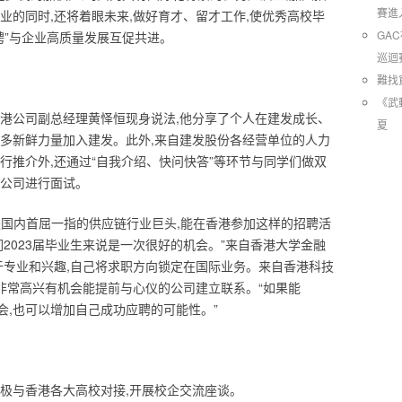
賽進
业的同时,还将着眼未来,做好育才、留才工作,使优秀高校毕
GA
聘”与企业高质量发展互促共进。
巡迴
難找
《武
香港公司副总经理黄怿恒现身说法,他分享了个人在建发成长、
夏
邀更多新鲜力量加入建发。此外,来自建发股份各经营单位的人力
行推介外,还通过“自我介绍、快问快答”等环节与同学们做双
港公司进行面试。
也是国内首屈一指的供应链行业巨头,能在香港参加这样的招聘活
们2023届毕业生来说是一次很好的机会。”来自香港大学金融
于专业和兴趣,自己将求职方向锁定在国际业务。来自香港科技
生,非常高兴有机会能提前与心仪的公司建立联系。“如果能
机会,也可以增加自己成功应聘的可能性。”
积极与香港各大高校对接,开展校企交流座谈。