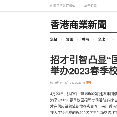
中国银行外汇牌价
美元汇率
香港商業新聞
焦點
資訊
香港
全球
招才引智凸显“
举办2023春季
by
on
in
WP
4月 25, 2023
市場
4月23日,《财富》“世界500强”建发集
港举办2023春季校园招聘专场活动,向
才在供应链领域绽放多彩青春。来自香港
技大学等高校的近200名学生到场交流,