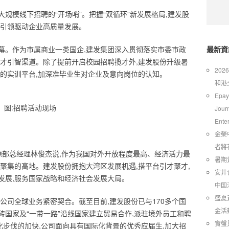
规模线下招聘的“开场哨”。把握“双循环”新发展格局,建发股
伍引领驱动企业高质量发展。
幕。作为市属商业一类国企,建发集团深入贯彻落实市委市政
最新資
招才引智渠道。除了提前开启校园招聘揽才外,建发股份升级暑
20
流的实训平台,加深准毕业生对企业及意向岗位的认知。
和港
Epay
图:招聘活动现场
Jour
Ente
金榮
者將
源部总经理林俊杰说,作为我国对外开放程度最高、经济活力最
暑期
聚集的高地。建发股份拥抱大湾区发展机遇,搭平台引才聚才,
安井
发展,服务国家战略和经济社会发展大局。
中国
​盛
公司全球业务紧密契合。截至目前,建发股份已与170多个国
金活
金砖国家及“一带一路”沿线国家建立贸易合作,派驻境外员工和聘
實盤
化步伐的加快,公司面向具有国际化背景的优秀应届生,加大招