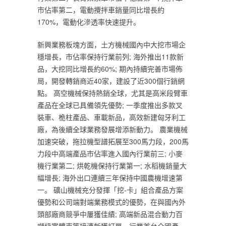
市佔率第二，電動攪拌車銷量同比增長約
170%，電動化滲透率快速提升。
新興業務板塊方面，土方機械國內中大挖市場企
穩增長，市佔率保持行業前列; 海外推出11款新
品，大挖同比增長約60%; 期內持續完善市場佈
局，開發轉銷商近40家，建設了近300個行銷網
點。 高空機械保持熱銷全球，尤其是高米段臂車
產品在全球已具備領先優勢; 一季度推出多款叉
裝車、桅柱產品、車載新品，高效新建匈牙利工
廠，為後續全球業務發展增添新動力。 農業機械
加速突破，拖拉機型譜拓展至300馬力段，200馬
力段中高端產品市佔率進入國內行業前三; 小麥
機行業第二; 烘乾機保持行業第一; 水稻機銷量大
幅增長; 海外出口連續三年保持中國農機增速第
一。 礦山機械充分發揮「挖-卡」組合產品方案
優勢和公司端對端業務模式的優勢，在與國內外
頭部廠商競爭中屢獲佳績; 高端新品混合動力百