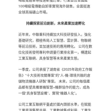
噸級寬體車等接連斬獲訂單，行業首台全國產
100噸級電傳動自卸車實現海外銷售，全面挺進
全球高端礦山市場。
持續探索前沿創新，未來產業加速孵化
近年來，中聯重科持續加大科技研發投入，強化
基礎研究，積極佈局人工智慧、雲計算、物聯網
等前沿技術，並加速技術的應用轉化。 公司在數
位化技術發明專利申請量行業排名第一，構建起
工業互聯網、具身智慧等未來產業生態。
一季度，公司承接了湖南省《2025年政府工作報
告》“十大技術攻關專案”的“人-機-環境共融的倉
儲物流機器人研製”專案。 未來，公司的每個產
品都有望具備單機智慧+機群協作的能力，成為
一個“具身智慧設備”、實現“機器人化”。
公司工業互聯網平臺處於國內頭部水準，在賦能
工業資源集聚共用、工業數據集成利用、工業生