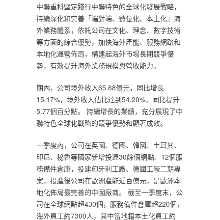
中聯重科堅定踐行中聯特色的全球化發展戰略，
持續深化和完善「端對端、數位化、本土化」海
外業務體系，依託公司在文化、理念、數字技術
等方面的綜合優勢，加快海外產能、服務網路和
本地化運營佈局，構建起海外市場長期競爭優
勢，有效提升海外業務規模與營收能力。
期內，公司境外收入65.68億元，同比增長
15.17%，境外收入佔比達到54.20%，同比提升
5.77個百分點。 持續增長的業績，充分展現了中
聯特色全球化戰略的競爭優勢和顯著成效。
一季度內，公司在英國、德國、韓國、土耳其、
印尼、秘魯等國家新增投運30餘個網點、12個服
務備件倉庫，投建匈牙利工廠、德國工廠二期專
案，投產後公司在歐洲產能近百億元，是歐洲本
地化佈局最完善的中國廠商。 截至一季度末，公
司在全球網點超430個，服務備件倉庫超220個，
海外員工約7300人，其中當地籍本土化員工約