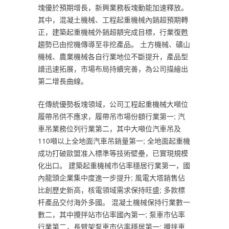
塊優於預期增長，新興業務板塊動能加速釋放。
其中，混凝土機械、工程起重機械內銷超預期轉
正，建築起重機械外銷超額完成目標，行業復甦
趨勢已由挖機傳導至非挖產品。 土方機械、礦山
機械、農業機械各自行業地位不斷提升，產品型
譜迅速拓展，市場布局持續完善，為公司描繪出
第二增長曲線。
在傳統優勢板塊領域，公司工程起重機械大噸位
履帶吊供不應求，履帶吊市場份額行業第一; 汽
車吊業務位列行業第二，其中大噸位汽車吊及
110噸以上全地面汽車吊銷量第一; 全地面起重機
成功打破歐盟准入標準等技術壁壘，已實現規模
化出口。 建築起重機械市佔率穩居行業第一，國
內龍頭企業集中度進一步提升; 風電大塔銷售佔
比創歷史新高，核電領域需求保持旺盛; 多款標
杆產品交付海外多國。 混凝土機械保持行業數一
數二，其中攪拌站市佔率國內第一; 泵車市佔率
行業第二，長臂架泵車市佔率穩居第一; 攪拌車