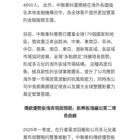
4600人。 此外，中聯重科還積極在海外各國強
化本地金融機構合作，為全球客戶提供更加豐富
的金融服務支援。
目前，中聯重科業務已覆蓋全球170個國家和地
區，營收廣泛來自歐洲、中東、東南亞、非洲、
中亞、南美、南亞、東亞、澳新等區域，各區域
市場協同發展，呈現“多點開花”持續增長態勢，
形成多元化的海外區域市場結構。 這種高度均
衡、極具韌性的全球業務體系，提升了公司應對
海外單一市場政策波動的抗風險能力，同時為公
司中長期業績穩定增長以及擴大全球整體影響力
奠定堅實基礎。
傳統優勢板塊表現超預期，新興板塊繪出第二增
長曲線
2025年一季度，在行業需求回暖和公司多元化產
業布局戰略的雙重推動下，中聯重科傳統優勢板