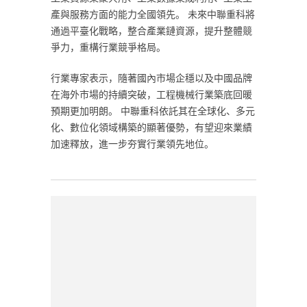
產與服務方面的能力全國領先。 未來中聯重科將
通過平臺化戰略，整合產業鏈資源，提升整體競
爭力，重構行業競爭格局。
行業專家表示，隨著國內市場企穩以及中國品牌
在海外市場的持續突破，工程機械行業築底回暖
預期更加明朗。 中聯重科依託其在全球化、多元
化、數位化領域構築的顯著優勢，有望迎來業績
加速釋放，進一步夯實行業領先地位。