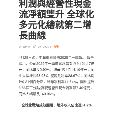
利潤與經營性現金
流凈額雙升 全球化
多元化繪就第二增
長曲線
by
on
in
WP
4月 30, 2025
市場
4月29日晚，中聯重科發佈2025年一季報。 報告
顯示，公司2025年一季度實現營業收入121.17億
元，同比增長2.92%，歸母凈利潤14.10億元，同
比大幅增長53.98%; 整體毛利率28.67%，同比提
升0.21個百分點，歸母凈利率11.64%，同比提升
3.86個百分點;實現經營性現金流凈額7.40億元，
同比大幅增長140.96%。
全球化戰略成效顯著，境外收入佔比達5
4.2
%