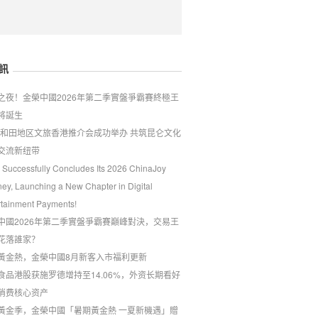
訊
戰之夜！金榮中國2026年第二季實盤爭霸賽終極王
將誕生
26和田地区文旅香港推介会成功举办 共筑昆仑文化
交流新纽带
 Successfully Concludes Its 2026 ChinaJoy
ney, Launching a New Chapter in Digital
rtainment Payments!
中國2026年第二季實盤爭霸賽巔峰對決，交易王
花落誰家？
黃金熱，金榮中國8月新客入市福利更新
食品港股获施罗德增持至14.06%，外资长期看好
消费核心资产
夏黃金季，金榮中國「暑期黃金熱 一夏新機遇」贈