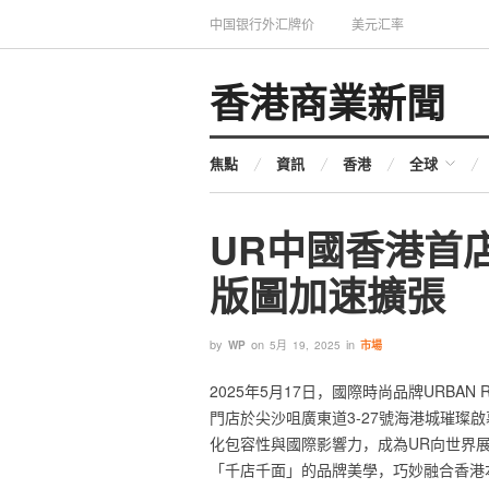
中国银行外汇牌价
美元汇率
香港商業新聞
焦點
資訊
香港
全球
UR中國香港首
版圖加速擴張
by
on
in
WP
5月 19, 2025
市場
2025年5月17日，國際時尚品牌URBA
門店於尖沙咀廣東道3-27號海港城璀璨
化包容性與國際影響力，成為UR向世界展
「千店千面」的品牌美學，巧妙融合香港