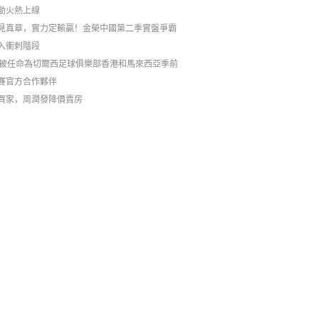
動火熱上線
見真章，實力定輸贏！金榮中國第二季實盤爭霸
入衝刺階段
C被任命為切爾西足球俱樂部香港和馬來西亞季前
賽官方合作夥伴
買家，周潤發降價賣房