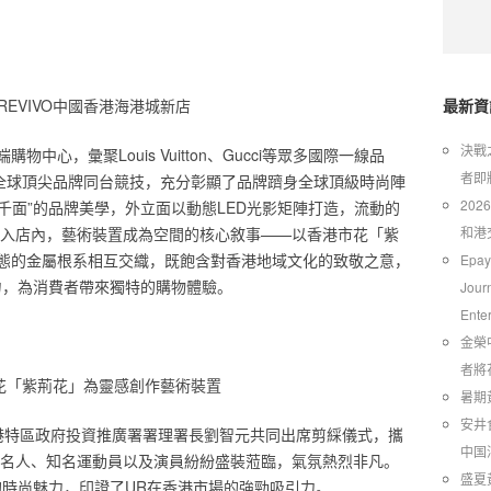
 REVIVO中國香港海港城新店
最新資
​決
心，彙聚Louis Vuitton、Gucci等眾多國際一線品
者即
與全球頂尖品牌同台競技，充分彰顯了品牌躋身全球頂級時尚陣
20
店千面”的品牌美學，外立面以動態LED光影矩陣打造，流動的
步入店內，藝術裝置成為空間的核心敘事——以香港市花「紫
和港
態的金屬根系相互交織，既飽含對香港地域文化的致敬之意，
Epay
力，為消費者帶來獨特的購物體驗。
Jour
Ente
金榮
者將
花「紫荊花」為靈感創作藝術裝置
暑期
安井
香港特區政府投資推廣署署理署長劉智元共同出席剪綵儀式，攜
中国
圈名人、知名運動員以及演員紛紛盛裝蒞臨，氣氛熱烈非凡。
​盛
的時尚魅力，印證了UR在香港市場的強勁吸引力。