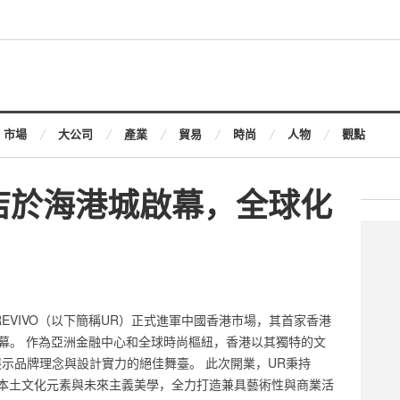
市場
大公司
產業
貿易
時尚
人物
觀點
店於海港城啟幕，全球化
N REVIVO（以下簡稱UR）正式進軍中國香港市場，其首家香港
啟幕。 作為亞洲金融中心和全球時尚樞紐，香港以其獨特的文
示品牌理念與設計實力的絕佳舞臺。 此次開業，UR秉持
本土文化元素與未來主義美學，全力打造兼具藝術性與商業活