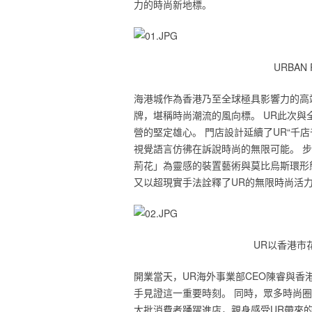
力的時尚新地標。
URBAN
海港城作為香港乃至全球極具影響力的高端購物中
牌，堪稱時尚潮流的風向標。 UR此次
營的堅定雄心。 門店設計延續了UR“千
視覺語言仿彿在訴說時尚的無限可能。 
荊花」為靈感的裝置藝術與莫比烏斯環形
又以超現實手法詮釋了UR的無限時尚活
UR以香港市
開業當天，UR海外事業部CEO陳睿與
手見證這一重要時刻。 同時，眾多時尚
大批消費者踴躍進店，親身感受UR帶來