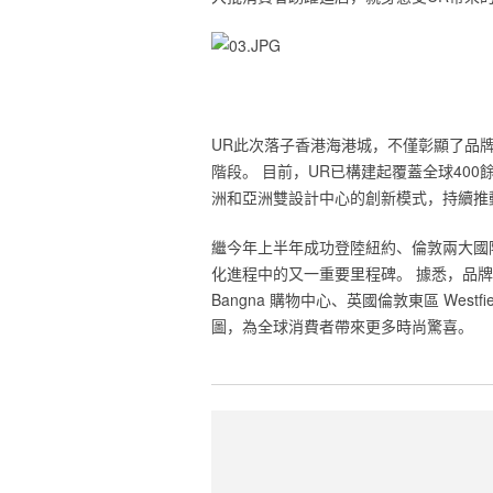
UR此次落子香港海港城，不僅彰顯了品
階段。 目前，UR已構建起覆蓋全球40
洲和亞洲雙設計中心的創新模式，持續推
繼今年上半年成功登陸紐約、倫敦兩大國
化進程中的又一重要里程碑。 據悉，品牌
Bangna 購物中心、英國倫敦東區 Westfi
圖，為全球消費者帶來更多時尚驚喜。