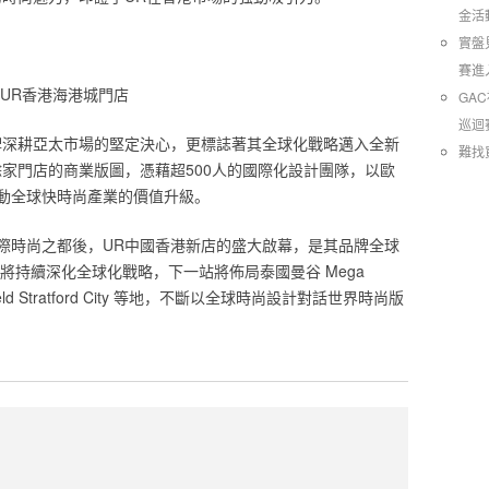
金活
實盤
賽進
UR香港海港城門店
GA
巡迴
牌深耕亞太市場的堅定決心，更標誌著其全球化戰略邁入全新
難找
0餘家門店的商業版圖，憑藉超500人的國際化設計團隊，以歐
動全球快時尚產業的價值升級。
際時尚之都後，UR中國香港新店的盛大啟幕，是其品牌全球
將持續深化全球化戰略，下一站將佈局泰國曼谷 Mega
eld Stratford City 等地，不斷以全球時尚設計對話世界時尚版