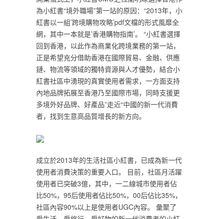
為小紅書“境外職場”第一站的原因：“2013年，小
紅書以一組’跨境購物攻略’pdf文檔的形式風靡全
網，其中一本就是’香港購物指南’。 “小紅書選擇
回到香港，以此作為商業化跨境業務的第一站，
正是希望充分借助香港在國際貿易、金融、供應
鏈、物流等領域的獨特資源與人才優勢，結合小
紅書社區中湧現的真實使用者需求，一方面支持
內地品牌拓展至香港乃至國際市場，同時支援更
多境外好品牌、好產品”走近“中國的新一代消費
者，找到生意高品質增長的新方向。
成立於2013年的生活社區小紅書，已成為新一代
使用者消費決策的重要入口。 目前，社區月活躍
使用者已突破3億，其中，一二線城市使用者佔
比50%，95后使用者佔比50%，00后佔比35%，
社區內容90%以上是使用者UGC內容。 彙聚了
愛生活、愛旅行、愛好物的新一代消費者的小紅