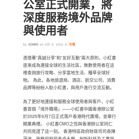
公室正式開業，將
深度服務境外品牌
與使用者
by
on
in
ADMIN
6月 9, 2025
市場
憑借著“真誠分享”和“友好互動”兩大原則，小紅書
逐漸成為連接全球的生活社區，無數使用者在這
裡查詢旅行攻略、分享當地生活、種草全球好
物。 為此，各地旅遊局、酒店、航空公司、消費
品牌等紛紛入駐小紅書，與用戶進行交流互動。
為了更好地連接和服務全球使用者與客戶，小紅
書首個「境外職場」——小紅書中國香港辦公室
於2025年6月7日正式落戶香港時代廣場，並舉行
開業典禮。 小紅書CMO之恆與香港辦公室同仁
共同見證了這一刻。 香港特區政府財政司司長陳
茂波，政務司副司長卓永興，創新科技及工業局