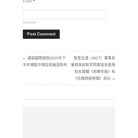
Email
*
Website
← 建銀國際證券2025年下
智慧互通（AICT）董事長
半年港股市場投資展望發布
兼首席創新官閆軍接受香港
知名媒體《南華早報》和
《信報財經新聞》采訪 →