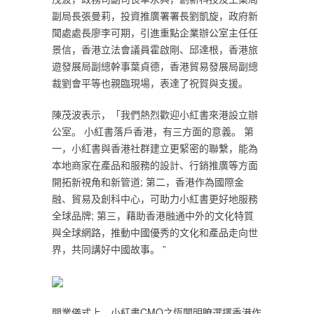
副局長張曼莉，投資推廣署署長劉凱旋，政府新
聞處處長廖李可期，引進重點企業辦公室主任任
景信，香港立法會議員霍啟剛、邱達根，香港旅
遊發展局副總幹事葉貞德，香港貿易發展局副總
裁劉會平等也親臨現場，表達了祝賀與支援。
陳茂波表示，「我們熱烈歡迎小紅書來港設立辦
公室。 小紅書落戶香港，有三方面的意義。 第
一，小紅書與香港社群建立更緊密的聯繫，能為
本地商家在產品和服務的設計、行銷推廣等方面
開拓新視角和新管道; 第二，香港作為國際金
融、貿易及創科中心，可助力小紅書更好地服務
全球品牌; 第三，藉助香港融通中外的文化特質
與全球網路，推動中國優秀的文化和產品走向世
界，共同講好中國故事。 ”
開業儀式上，小紅書CMO之恆闡明瞭選擇香港作