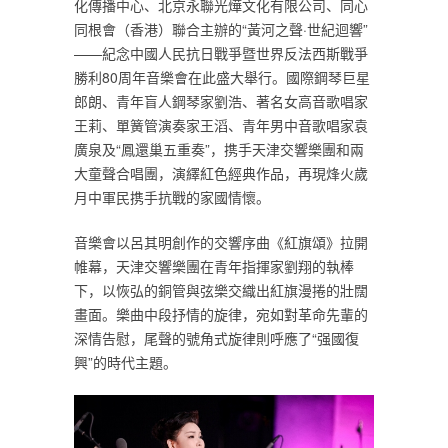
化傳播中心、北京永聯光燁文化有限公司、同心
同根會（香港）聯合主辦的“黃河之聲·世紀迴響”
——紀念中國人民抗日戰爭暨世界反法西斯戰爭
勝利80周年音樂會在此盛大舉行。國際鋼琴巨星
郎朗、青年盲人鋼琴家劉浩、著名女高音歌唱家
王莉、單簧管演奏家王滔、青年男中音歌唱家袁
廣泉及“鳳還巢五重奏”，携手天津交響樂團和兩
大童聲合唱團，演繹紅色經典作品，再現烽火歲
月中軍民携手抗戰的家國情懷。
音樂會以呂其明創作的交響序曲《紅旗頌》拉開
帷幕，天津交響樂團在青年指揮家劉翔的執棒
下，以恢弘的銅管與弦樂交織出紅旗漫捲的壯闊
畫面。樂曲中段抒情的旋律，宛如對革命先輩的
深情告慰，尾聲的號角式旋律則呼應了“强國復
興”的時代主題。