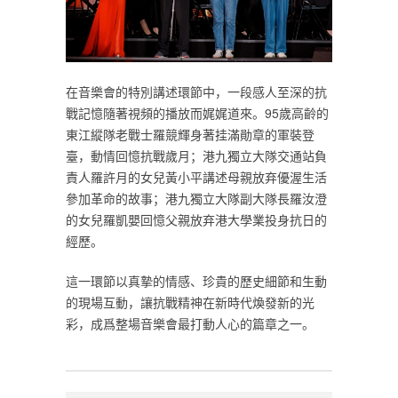
在音樂會的特別講述環節中，一段感人至深的抗
戰記憶隨著視頻的播放而娓娓道來。95歲高齡的
東江縱隊老戰士羅競輝身著挂滿勛章的軍裝登
臺，動情回憶抗戰歲月；港九獨立大隊交通站負
責人羅許月的女兒黃小平講述母親放弃優渥生活
參加革命的故事；港九獨立大隊副大隊長羅汝澄
的女兒羅凱嬰回憶父親放弃港大學業投身抗日的
經歷。
這一環節以真摯的情感、珍貴的歷史細節和生動
的現場互動，讓抗戰精神在新時代煥發新的光
彩，成爲整場音樂會最打動人心的篇章之一。