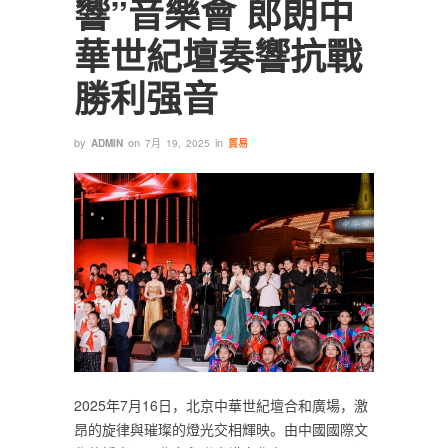
響”音樂會 郎朗中
華世紀壇奏響抗戰
勝利强音
by
on
in
ADMIN
7月 19, 2025
貿易
​2025年7月16日，北京中華世紀壇合和廣場，激
昂的旋律與璀璨的燈光交相輝映。由中國國際文