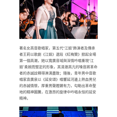
著名女高音歌唱家，第五代“江姐”飾演者及傳承
者王莉以歌劇《江姐》選段《紅梅贊》掀起全場
第一個高潮，她以寬廣音域與深情吟唱重現“江
姐”柔婉而堅定的形象，其清澈高亢的嗓音將革命
者的赤誠詮釋得淋漓盡致；隨後，青年男中音歌
唱家袁廣泉以《延安頌》唱響延河邊上熱血男兒
的赤誠情懷，厚重男聲鏗鏘有力，勾勒出革命聖
地的精神圖騰，在激昂的旋律中吟唱永恒的延安
精神。