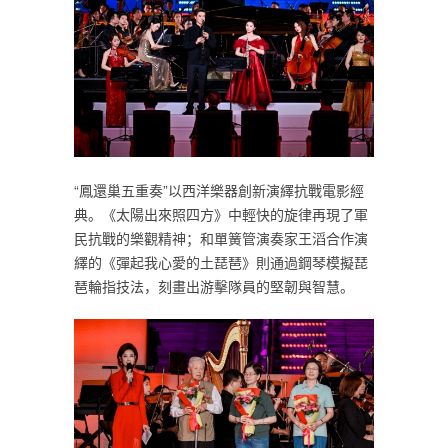
“鳳還巢五重奏”以西洋樂器創新演繹抗戰電影經
典。《太陽出來照四方》中輕快的旋律再現了軍
民抗戰的樂觀精神；和單簧管演奏家王滔合作演
繹的《彈起我心愛的土琵琶》則通過鋼琴模擬琵
琶輪指技法，刻畫出游擊隊員的堅韌與智慧。