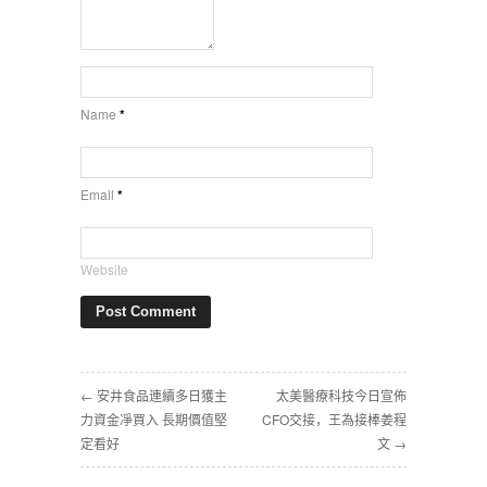
Name
*
Email
*
Website
← 安井食品連續多日獲主
太美醫療科技今日宣佈
力資金凈買入 長期價值堅
CFO交接，王為接棒姜程
定看好
文 →