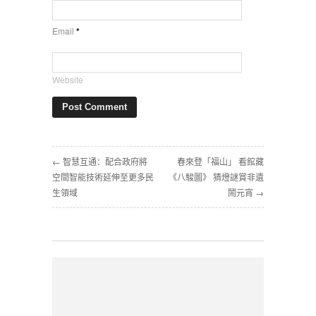
Email
*
Website
← 智慧互通：配合政府將
春來登「福山」 看館藏
空間智能技術延伸至更多民
《八駿圖》 猜燈謎賞非遺
生領域
鬧元宵 →