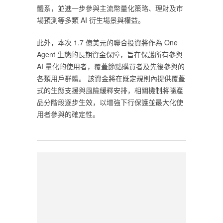
體系，並進一步參與主流幣量化策略、理財及市
場預測等多類 AI 衍生場景與權益。
此外，本次 1.7 億美元的聯合投資將作為 One
Agent 生態的長期資金保障，旨在保護所有參與
AI 量化的使用者，覆蓋節點購買者及先後參與的
各類用戶群體。 該資金將在既定規則內提供覆蓋
式的生態支援與風險緩釋安排，相關機制將隨產
品分階段逐步生效，以增強下行保護並最大化使
用者參與的確定性。