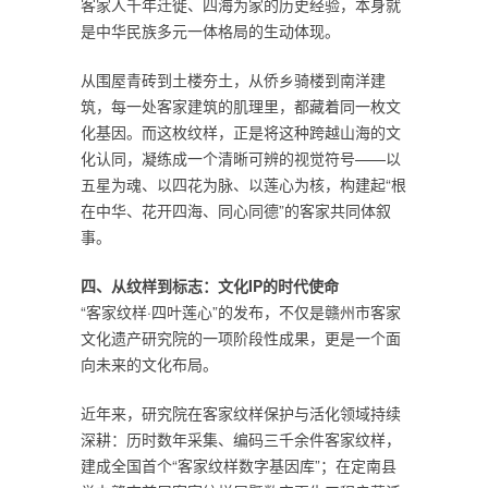
客家人千年迁徙、四海为家的历史经验，本身就
是中华民族多元一体格局的生动体现。
从围屋青砖到土楼夯土，从侨乡骑楼到南洋建
筑，每一处客家建筑的肌理里，都藏着同一枚文
化基因。而这枚纹样，正是将这种跨越山海的文
化认同，凝练成一个清晰可辨的视觉符号——以
五星为魂、以四花为脉、以莲心为核，构建起“根
在中华、花开四海、同心同德”的客家共同体叙
事。
四、从纹样到标志：文化IP的时代使命
“客家纹样·四叶莲心”的发布，不仅是赣州市客家
文化遗产研究院的一项阶段性成果，更是一个面
向未来的文化布局。
近年来，研究院在客家纹样保护与活化领域持续
深耕：历时数年采集、编码三千余件客家纹样，
建成全国首个“客家纹样数字基因库”；在定南县