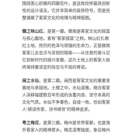
围绕莲心舒展的四瓣花叶，是这枚纹样最具创新
性的设计语言。它并非简单的装饰符号，而是完
整铺展了客家文化的地理与精神版图。
赣之映山红
，是第一瓣。赣南是客家文化的摇篮
与核心腹地，素有“客家摇篮”之称。映山红扎根
红土地、热烈的色泽与顽强的生命力，正是赣南
客家儿女忠贞与坚韧的隐喻——从往昔的奋斗记
忆到新时代的振兴发展，这片土地上的客家人始
终保持着坚定的信念与不屈的脊梁。
闽之水仙
，是第二瓣。闽西是客家文化的重要发
展地与承接地。土楼之中，水仙清雅，暗合客家
人深耕福建数百年形成的含蓄内敛、坚守本真的
文化气质。水仙不争春色，自成一格，恰如客家
人“耕读传家、诗书继世”的精神追求。
粤之梅花
，是第三瓣。梅州是世界客都，也是海
外客家人的精神原乡。梅花凌寒独放，象征梅州