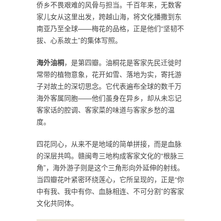
侨乡不畏艰难的风骨与担当。千百年来，无数客
家儿女从这里出发，跨越山海，将文化播撒到东
南亚乃至全球——梅花的品格，正是他们“坚韧不
拔、心系故土”的集体写照。
海外油桐
，是第四瓣。油桐花是客家先民迁徙时
常带的植物意象，花开如雪、落地为实，寄托游
子对故土的深切思念。它代表遍布全球的数千万
海外客属同胞——他们虽身在异乡，却从未忘记
客家话的腔调、客家菜的味道与客家乡愁的温
度。
四花同心，从来不是地域的简单拼接，而是血脉
的深层共鸣。赣闽粤三地构成客家文化的“根脉三
角”，海外游子则是这个三角形向外延伸的射线。
当四瓣花叶紧密环绕莲心，它所呈现的，正是“你
中有我、我中有你、血脉相连、不可分割”的客家
文化共同体。