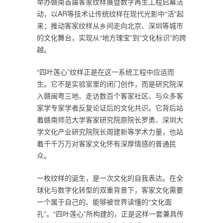
举办赣南首届客家纹样展暨数字再生工程启幕活
动，以AR等技术让传统纹样在现代光影中“活”起
来；推动客家纹样从乡间走向北京、深圳等城市
的文化舞台，实现从“地方瑰宝”到“文化标识”的跨
越。
“四叶莲心”纹样正是在这一系统工程中应运而
生。它不是实验室里的闭门创作，而是研究院深
入赣闽粤三地、走访数百个客家社区、与众多客
家学专家学者反复论证后的文化共识。它背后站
着赣南师范大学客家研究院原院长罗勇、深圳大
学文化产业研究院院长周建新等学术力量，也站
着千千万万对客家文化怀有深厚情感的普通民
众。
一枚纹样的诞生，是一次文化的自我表达。在全
球化与数字化转型的双重背景下，客家文化需要
一个属于自己的、能够被世界读懂的“文化面
孔”。“四叶莲心”所构建的，正是这样一套兼具传