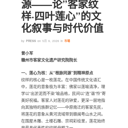
源——论”客家纹
样·四叶莲心”的文
化叙事与时代价值
by
on
in
PRESS
5月 6, 2026
市場
曾小军
赣州市客家文化遗产研究院院长
一、莲心为核：从“根脉同源”到精神原点
纹样的核心是一枚莲花。在中国传统文化语汇
中，莲花的意象极为丰富：佛家以莲喻清净，理
学以“出淤泥而不染”喻品格，民间以“连”谐“怜”寄
美好祝福。客家人对莲花的钟爱，更深一层地指
向其独特的族群记忆——中原南迁的客家先民，
将莲花的意象从黄河流域带到赣闽粤山水之间。
在围屋木雕、土楼石雕、宗祠彩绘里，莲花始终
是最具代表性的纹样母题之一。