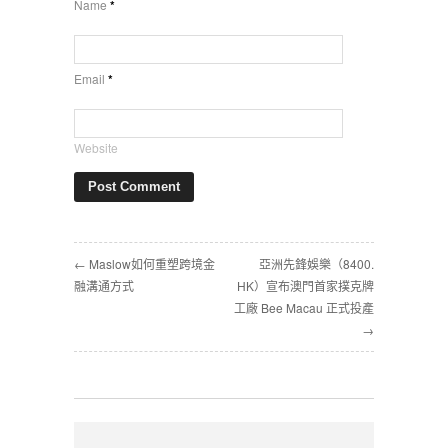
Name
*
Email
*
Website
← Maslow如何重塑跨境金
亞洲先鋒娛樂（8400.
融溝通方式
HK）宣布澳門首家撲克牌
工廠 Bee Macau 正式投產
→