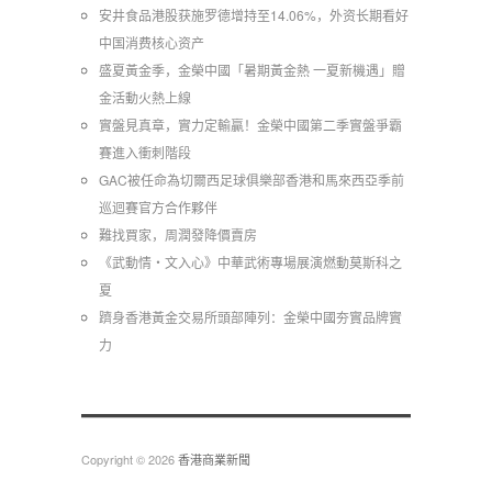
安井食品港股获施罗德增持至14.06%，外资长期看好
中国消费核心资产
​盛夏黃金季，金榮中國「暑期黃金熱 一夏新機遇」贈
金活動火熱上線
實盤見真章，實力定輸贏！金榮中國第二季實盤爭霸
賽進入衝刺階段
GAC被任命為切爾西足球俱樂部香港和馬來西亞季前
巡迴賽官方合作夥伴
難找買家，周潤發降價賣房
《武動情・文入心》中華武術專場展演燃動莫斯科之
夏
躋身香港黃金交易所頭部陣列：金榮中國夯實品牌實
力
Copyright © 2026
香港商業新聞