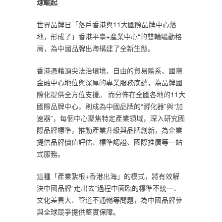
球崛起
世界品牌日「落戶香港與11大國際品牌中心落
地，形成了」香港平臺+產業中心“的雙輪驅動格
局，為中國品牌出海構建了全新生態。
香港憑藉頂尖法治環境、自由的貿易體系、國際
金融中心地位與深厚的專業服務底蘊，為品牌國
際化提供全方位支援。 而分佈在全國各地的11大
國際品牌中心，則成為中國品牌的“孵化器”與“加
速器”，每個中心聚焦特定產業領域，深入研究國
際品牌標準，推動產業升級與品牌創新，為企業
提供品牌價值評估、標準認證、國際推廣等一站
式服務。
這種「產業紮根+香港出海」的模式，將有效解
決中國品牌“走出去”過程中面臨的標準不統一、
文化差異大、管道不通暢等問題，為中國品牌參
與全球競爭提供堅實保障。