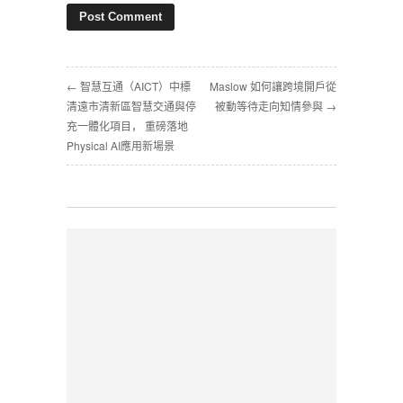
← 智慧互通（AICT）中標
Maslow 如何讓跨境開戶從
清遠市清新區智慧交通與停
被動等待走向知情參與 →
充一體化項目， 重磅落地
Physical AI應用新場景