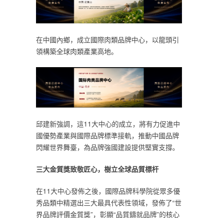
在中國內鄉，成立國際肉類品牌中心，以龍頭引
領構築全球肉類產業高地。
邱建新強調，這11大中心的成立，將有力促進中
國優勢產業與國際品牌標準接軌，推動中國品牌
閃耀世界舞臺，為品牌強國建設提供堅實支撐。
三大金質獎致敬匠心，樹立全球品質標杆
在11大中心發佈之後，國際品牌科學院從眾多優
秀品類中精選出三大最具代表性領域，發佈了“世
界品牌評價金質獎”，彰顯“品質鑄就品牌”的核心