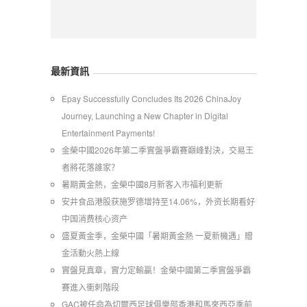
最新資訊
Epay Successfully Concludes Its 2026 ChinaJoy
Journey, Launching a New Chapter in Digital
Entertainment Payments!
金榮中國2026年第二季實盤爭霸賽巔峰對決，交易王
者將花落誰家？
暑期黃金熱，金榮中國8月新客入市福利更新
安井食品港股获施罗德增持至14.06%，外资长期看好
中国消费核心资产
​盛夏黃金季，金榮中國「暑期黃金熱 一夏新機遇」贈
金活動火熱上線
實盤見真章，實力定輸贏！金榮中國第二季實盤爭霸
賽進入衝刺階段
GAC被任命為切爾西足球俱樂部香港和馬來西亞季前