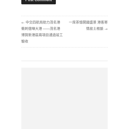
← 中交四航局助力茂名港
一席茶憶開國盛景 港客寄
衝刺億噸大港 ——茂名港
情故土根脈 →
博賀新港區兩項目通過竣工
驗收