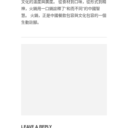
文化的溫度與廣度。 從食材到口味，從形式到精
神，火鍋用一口鍋詮釋了“和而不同”的中國智
慧。 火鍋，正是中國餐飲包容與文化包容的一個
生動註腳。
LEAVE A REPLY