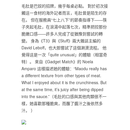
毛肚是巴奴的招牌，幾乎每桌必點。 對於初次接
觸這一食材的海外記者而言，毛肚曾是陌生的存
在。 但在服務員“七上八下”的節奏指導下——筷
子夾起毛肚，在滾湯中起落七次，精準把控那份
脆嫩口感——許多人完成了從猶豫到嘗試的轉
變。 身為《T3》與《Stuff》兩大雜誌主編的
David Leboff，也大胆嘗試了這個涮燙流程。 他
覺得這是一次「quite unusual」的體驗（相當奇
特）。 來自《Gadget Match》的 Noela
Amparo 這樣描述她的體驗：“Maodu really has
a different texture from other types of meat.
What I enjoyed about it is the crunchiness. But
at the same time, it’s juicy after being dipped
into the sauce.”（毛肚的口感與其他肉類很不一
樣，她喜歡那種脆爽，而蘸了醬汁之後依然多
汁。 ）