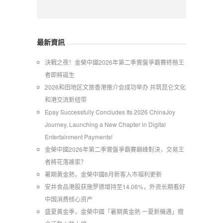
最新資訊
​決戰之夜！金榮中國2026年第二季實盤爭霸賽終極王
者即將誕生
2026和田地区文旅香港推介会成功举办 共筑昆仑文化
和港交流新纽带
Epay Successfully Concludes Its 2026 ChinaJoy
Journey, Launching a New Chapter in Digital
Entertainment Payments!
金榮中國2026年第二季實盤爭霸賽巔峰對決，交易王
者將花落誰家？
暑期黃金熱，金榮中國8月新客入市福利更新
安井食品港股获施罗德增持至14.06%，外资长期看好
中国消费核心资产
​盛夏黃金季，金榮中國「暑期黃金熱 一夏新機遇」贈