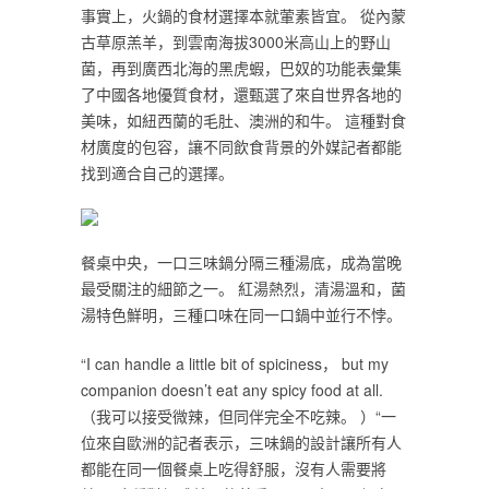
事實上，火鍋的食材選擇本就葷素皆宜。 從內蒙
古草原羔羊，到雲南海拔3000米高山上的野山
菌，再到廣西北海的黑虎蝦，巴奴的功能表彙集
了中國各地優質食材，還甄選了來自世界各地的
美味，如紐西蘭的毛肚、澳洲的和牛。 這種對食
材廣度的包容，讓不同飲食背景的外媒記者都能
找到適合自己的選擇。
餐桌中央，一口三味鍋分隔三種湯底，成為當晚
最受關注的細節之一。 紅湯熱烈，清湯溫和，菌
湯特色鮮明，三種口味在同一口鍋中並行不悖。
“I can handle a little bit of spiciness， but my
companion doesn’t eat any spicy food at all.
（我可以接受微辣，但同伴完全不吃辣。 ）“一
位來自歐洲的記者表示，三味鍋的設計讓所有人
都能在同一個餐桌上吃得舒服，沒有人需要將