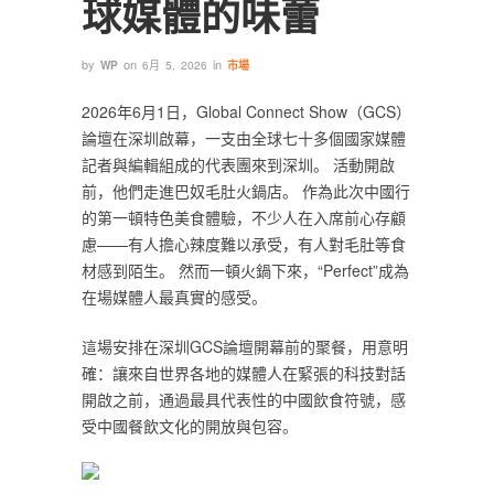
球媒體的味蕾
by
on
in
WP
6月 5, 2026
市場
2026年6月1日，Global Connect Show（GCS）
論壇在深圳啟幕，一支由全球七十多個國家媒體
記者與編輯組成的代表團來到深圳。 活動開啟
前，他們走進巴奴毛肚火鍋店。 作為此次中國行
的第一頓特色美食體驗，不少人在入席前心存顧
慮——有人擔心辣度難以承受，有人對毛肚等食
材感到陌生。 然而一頓火鍋下來，“Perfect”成為
在場媒體人最真實的感受。
這場安排在深圳GCS論壇開幕前的聚餐，用意明
確：讓來自世界各地的媒體人在緊張的科技對話
開啟之前，通過最具代表性的中國飲食符號，感
受中國餐飲文化的開放與包容。