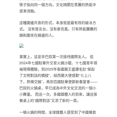
筷子指向同一個方向，文化隔閡在蒸騰的熱氣中
逐漸消融。
這種圍爐共食的形式，本身就是最有效的破冰方
式。 沒有發言台，沒有麥克風，只有熱氣騰騰的
鍋和圍坐在鍋邊的人。
事實上，這並非巴奴第一次接待國際友人。 從
2024年七國駐華外交官火鍋沙龍、十七國青年領
袖現場體驗，到2025年泰國親王盛讚毛肚“架起
了文明對話的橋樑”、紐西蘭大使感歎“七上八
下，熱辣交融”，再到百國駐華使節新春宴會——
巴奴的火鍋桌，早已成為中外文化交流的一個小
小舞臺。 而這一次，多國媒體人的到來，讓這張
餐桌上的“國際對話”又添了新的一頁。
一頓火鍋的時間，全球媒體人感受到了中國餐飲