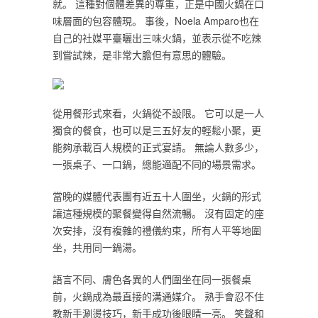
就。 這種對個體差異的尊重，正是中國火鍋在口
味層面的包容體現。 事後，Noela Amparo也在
自己的社媒平臺曬出三味火鍋，並表示從不吃辣
到嘗試辣，是非常大膽但有意思的體驗。
從用餐形式來看，火鍋從不設限。 它可以是一人
獨食的餐食，也可以是三五好友的輕鬆小聚，更
能夠承載百人規模的正式宴請。 無論人數多少，
一張桌子、一口鍋，總能適配不同的場景需求。
當晚的媒體代表團有近五十人圍坐，火鍋的形式
讓這種規模的聚餐變得自然流暢。 沒有固定的座
次安排，沒有複雜的禮儀約束，所有人平等地圍
坐，共用同一鍋湯。
語言不同、膚色各異的人們圍坐在同一張餐桌
前，火鍋成為最直接的溝通媒介。 熟手會忍不住
教新手涮燙技巧，新手成功後眼睛一亮。 笑聲和