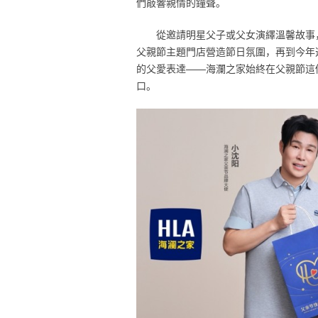
們敲響親情的鐘聲。
從邀請明星父子或父女演繹溫馨故事，
父親節主題門店營造節日氛圍，再到今年
的父愛表達——海瀾之家始終在父親節這
口。