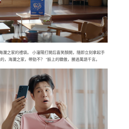
海瀾之家的禮袋。 小瀋陽打開后喜笑顏開，隨即立刻拿起手
的，海瀾之家，帶勁不？ “臉上的驕傲，勝過萬語千言。