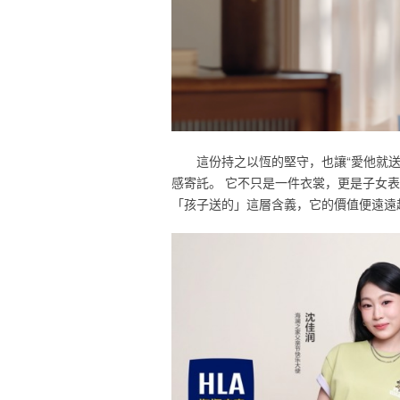
這份持之以恆的堅守，也讓“愛他就
感寄託。 它不只是一件衣裳，更是子女
「孩子送的」這層含義，它的價值便遠遠