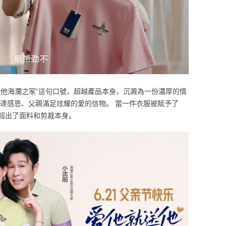
送他海瀾之家”這句口號，超越產品本身，沉澱為一份濃厚的情
表達感恩、父親滿足炫耀的愛的信物。 當一件衣服被賦予了
超出了面料和剪裁本身。