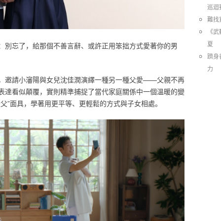
巡迴
難找
《武
夏
：別忘了，給那個不善言辭、或許正用笨拙方式愛著你的男
躋身
力
，邀請小瀋陽與女兒沈佳潤演繹一種另一種父愛——父親不再
種表達看似顛覆，實則精準捕捉了當代家庭關係中一個溫暖的變
嚴父”面具，學著用更平等、更輕鬆的方式與子女相處。