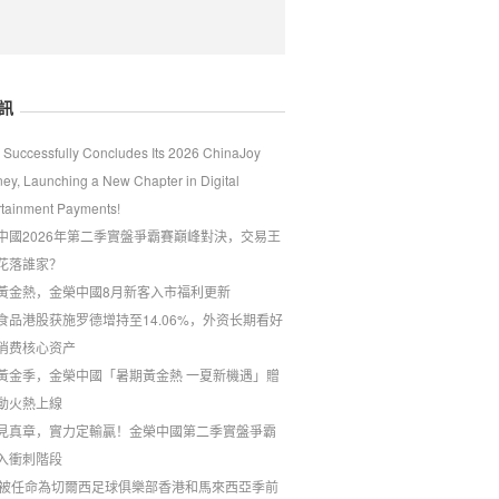
訊
 Successfully Concludes Its 2026 ChinaJoy
ney, Launching a New Chapter in Digital
rtainment Payments!
中國2026年第二季實盤爭霸賽巔峰對決，交易王
花落誰家？
黃金熱，金榮中國8月新客入市福利更新
食品港股获施罗德增持至14.06%，外资长期看好
消费核心资产
夏黃金季，金榮中國「暑期黃金熱 一夏新機遇」贈
動火熱上線
見真章，實力定輸贏！金榮中國第二季實盤爭霸
入衝刺階段
C被任命為切爾西足球俱樂部香港和馬來西亞季前