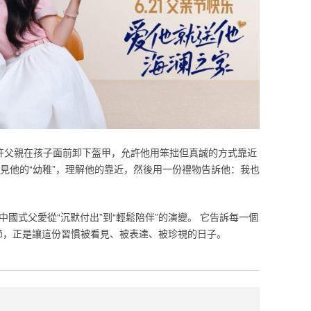
允許父親在孩子面前卸下盔甲，允許他用笨拙但真誠的方式靠近
見他的“幼稚”，理解他的靠近，然後用一份禮物告訴他：我也
中國式父愛從“沉默付出”到“輕鬆陪伴”的演變。 它告訴每一個
親節，正是讓這份習慣被看見、被表達、被珍視的日子。