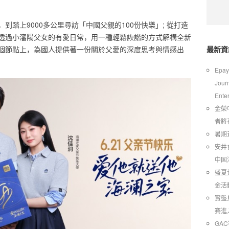
到踏上9000多公里尋訪「中國父親的100份快樂」; 從打造
透過小瀋陽父女的有愛日常，用一種輕鬆詼諧的方式解構全新
個節點上，為國人提供著一份關於父愛的深度思考與情感出
最新資
Epay
Jour
Ente
金榮
者將
暑期
安井
中国
​盛
金活
實盤
賽進
GA