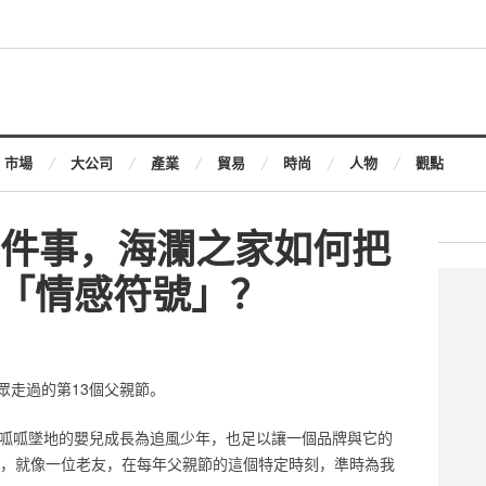
市場
大公司
產業
貿易
時尚
人物
觀點
一件事，海瀾之家如何把
「情感符號」？
眾走過的第13個父親節。
個呱呱墜地的嬰兒成長為追風少年，也足以讓一個品牌與它的
家，就像一位老友，在每年父親節的這個特定時刻，準時為我