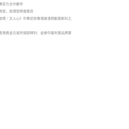
賽官方合作夥伴
買家，周潤發降價賣房
動情・文入心》中華武術專場展演燃動莫斯科之
香港黃金交易所頭部陣列：金榮中國夯實品牌實