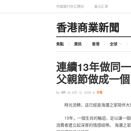
中国银行外汇牌价
美元汇率
香港商業新聞
焦點
資訊
香港
全球
連續13年做同
父親節做成一個
by
on
in
WP
6月 12, 2026
市場
時光流轉，這已經是海瀾之家陪伴大
13年，一個生肖的輪迴，足以讓一
消費者建立起深厚的情感紐帶。 海瀾之