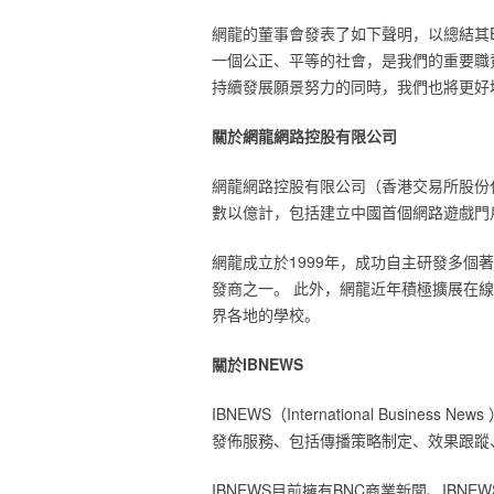
‎網龍的董事會發表了如下聲明，以總結
一個公正、平等的社會，是我們的重要職
持續發展願景努力的同時，我們也將更好地
‎關於網龍網路控股有限公司‎
‎網龍網路控股有限公司（香港交易所股份
數以億計，包括建立中國首個網路遊戲門戶-1
‎網龍成立於1999年，成功自主研發多
發商之一。 此外，網龍近年積極擴展在
界各地的學校。‎
‎關於IBNEWS‎
‎IBNEWS（‎
‎International Business News‎
‎
發佈服務、包括傳播策略制定、效果跟蹤
‎IBNEWS目前擁有BNC商業新聞、IBNEW