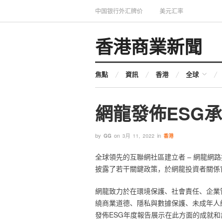
中国银行外汇牌价
美元汇率
香港商業新聞
焦點
資訊
香港
全球
‎網龍發佈ESG承
by
on
in
GG
3月 11, 2022
香港
‎全球領先的互聯網社區建立者 – 網龍網
披露了若干關鍵政策，於網龍投資者關係官
‎網龍致力於在環境保護、社會責任、企業
繞商業道德、隱私與數據保護、未成年人
發佈ESG年度報告展示在此方面的成就和