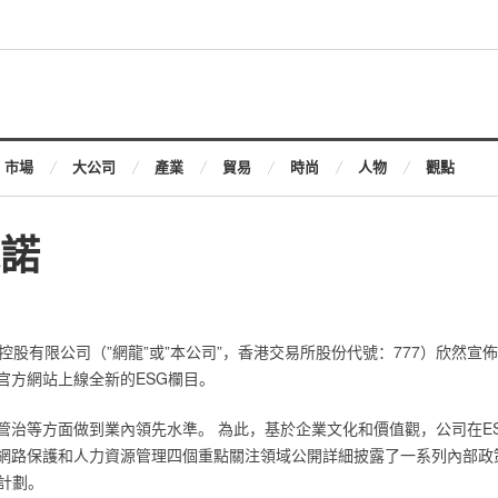
市場
大公司
產業
貿易
時尚
人物
觀點
諾‎
路控股有限公司（”網龍”或”本公司”，香港交易所股份代號：777）欣然
方網站上線全新的ESG欄目。‎
管治等方面做到業內領先水準。 為此，基於企業文化和價值觀，公司在E
網路保護和人力資源管理四個重點關注領域公開詳細披露了一系列內部政
計劃。‎