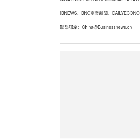
‎IBNEWS、BNC商業新聞、DAILYE
‎聯繫郵箱：China@Businessnews.cn‎