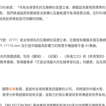
其ESG承諾：「作為全球領先的互聯網社區建立者，網龍認為實現高標準
責。 我們將通過高效實施管治架構以及嚴格遵守各項政策法規，在ESG領
為投資者創造可持續的回報。 ”‎
代號：0777）是全球領先的互聯網社區建立者，在開發和擴展多個互聯
7173.com 及打造中國最具影響力的智慧手機服務平臺-91無線。‎
個著名的旗艦遊戲，包括《魔域》、《征服》、《英魂之刃》和《終焉誓約
線教育業務，管理層秉承「打造全球最大的在線學習社區」的願景，旨在
 ）國際‎
‎商業‎
‎新聞，是提供全球商業資訊服務的公司。 同時提供中國大陸、
、競爭分析等經驗和技術支援，並致力於將企業資訊有效傳遞到世界各地。
S、‎
‎DAILYECONOMIC‎
‎ 等商業經濟媒體和超過300家合作媒體及傳媒資源。