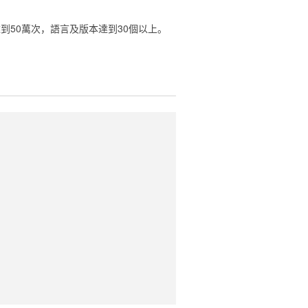
均達到50萬次，語言及版本達到30個以上。‎