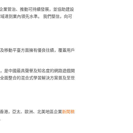
的企業管治、推動可持續發展，並協助建設
域達到業內領先水準。 我們堅信，向可
網及移動平臺方面擁有優良往績，覆蓋用戶
》，是中國最具聲譽及知名度的網路遊戲開
將全面整合的混合式學習解決方案普及至世
香港，亞太、歐洲、北美地區企業‎
‎新聞稿‎
‎
‎