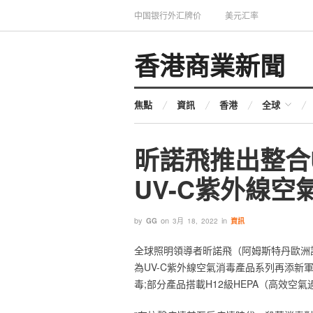
中国银行外汇牌价
美元汇率
香港商業新聞
焦點
資訊
香港
全球
‎昕諾飛推出整合
UV-C紫外線空
by
on
in
GG
3月 18, 2022
資訊
全球照明領導者‎‎昕諾飛‎‎（阿姆斯特丹歐
為UV-C紫外線空氣消毒產品系列再添新軍
毒;部分產品搭載H12級HEPA（高效