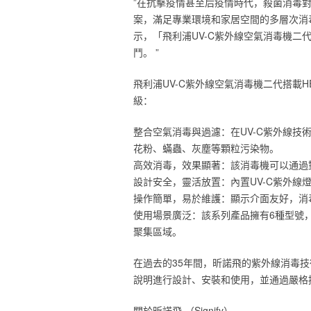
‎”在抗擊疫情甚至后疫情時代，殺菌消
案，滿足專業環境和家居空間的多層次消毒需求
示，「飛利浦UV-C紫外線空氣消毒機
鬥。 ”‎
‎飛利浦UV-C紫外線空氣消毒機二代搭載
級：‎
‎整合空氣消毒與過濾：在‎‎UV-C‎‎紫外線技
花粉、蟎蟲、灰塵等顆粒污染物。 ‎
‎高效消毒，效果顯著：‎‎該消毒機可以通過
‎設計安全，靈活放置：‎‎內置UV-C紫
‎操作簡單，易於維護：‎‎顯示介面友好，消
‎使用場景廣泛：‎‎該系列產品擁有6種
聚集區域。‎
‎在過去的35年間，昕諾飛的紫外線消毒
說明進行設計、安裝和使用，並通過嚴格
‎關於昕諾飛‎‎ ‎‎（‎‎Signify‎‎）‎