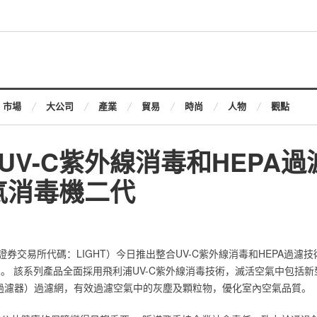
市場
大公司
產業
貿易
時尚
人物
觀點
UV-C紫外線消毒和HEPA
氣消毒機二代‎
洲證券交易所代碼：LIGHT）今日推出整合UV-C紫外線消毒和HEPA過濾
。 該系列產品全面採用飛利浦UV-C紫外線消毒技術，滅活空氣中包括新型冠
空氣過濾器）過濾網，有效過濾空氣中的灰塵及顆粒物，優化室內空氣品質。‎