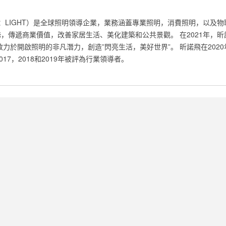
碼：LIGHT）是全球照明領導企業，業務涵蓋專業照明，消費照明，以及物聯網
統和數據服務，傳遞商業價值，改善家居生活、美化建築和公共景觀。 在2021年
於開啟照明的非凡潛力，創造”‎‎閃亮生活，美好世界‎‎”。 昕諾飛在2020
7，2018和2019年被評為‎‎行業領導者‎‎。‎