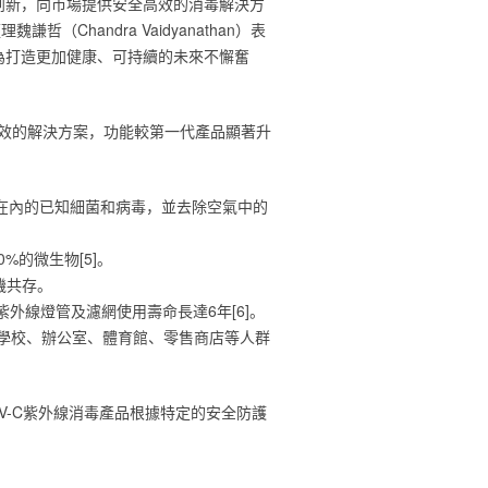
創新，向市場提供安全高效的消毒解決方
handra Vaidyanathan）表
為打造更加健康、可持續的未來不懈奮
之有效的解決方案，功能較第一代產品顯著升
2‎[4]‎在內的已知細菌和病毒，並去除空氣中的
生物‎[5]‎。‎
共存。 ‎
線燈管及濾網使用壽命長達6年‎[6]‎。‎
庭、學校、辦公室、體育館、零售商店等人群
V-C紫外線消毒產品根據特定的安全防護