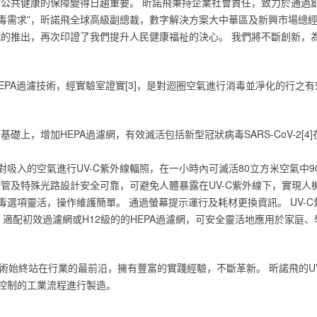
毒對公共健康的保障變得日趨重要。 昕諾飛秉持企業社會責任，致力於通過
”，昕諾飛全球高級副總裁，數字解決方案大中華區及新興市場總經理魏謙哲（C
二代的推出，再次印證了我們提升人民健康福祉的決心。 我們將不斷創新，
HEPA過濾技術，經實驗室證實‎[3]‎，是對迴圈空氣進行消毒並凈化的行
術基礎上，增加‎‎HEPA‎‎過濾網，‎‎有效滅活包括新型冠狀病毒SARS-CoV-
對吸入的空氣進行UV-C紫外線輻照，在一小時內可滅活80立方米空氣中90%的微
外線燈管及特殊光路設計安全可靠，可避免人體暴露在UV-C紫外線下，實現人機
毒選項靈活，操作維護簡單。 通過螢幕提示運行及耗材更換資訊。 UV-C紫外
型號，適配初效過濾網或H12級的的HEPA過濾網，可安全靈活地應用於家
技術始終站在行業的最前沿，擁有豐富的實踐經驗，不斷革新。 昕諾飛的U
控制的工業流程進行製造。‎