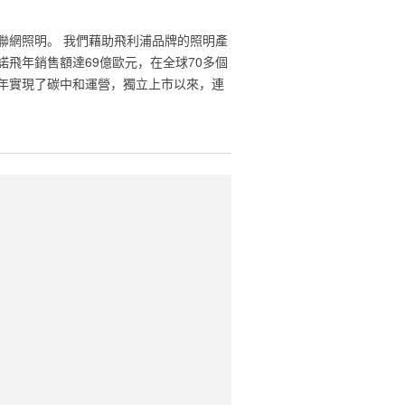
照明。 我們藉助‎‎飛利浦‎‎品牌的照明產
，昕諾飛年銷售額達69億歐元，在全球70多個
年‎‎實現‎‎了碳中和運營，獨立上市以來，連