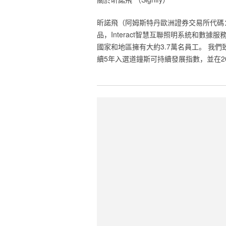
‎昕諾飛‎‎（阿姆斯特丹歐洲證券交易所代
品，‎‎Interact‎‎智慧互聯照明系
國家和地區擁有大約3.7萬名員工。 我們致力
續5年入選‎‎道鐘斯可持續發展指數‎‎，並在201