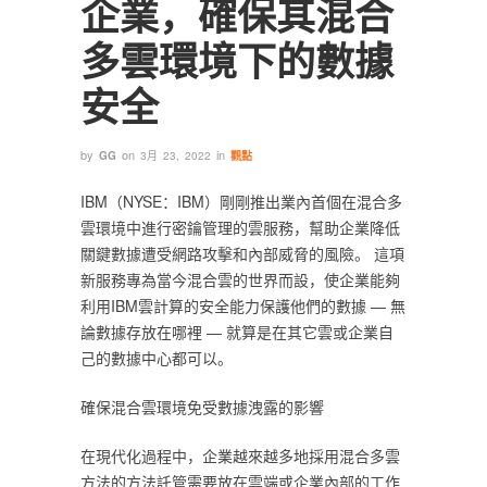
企業，確保其混合
多雲環境下的數據
安全
by
on
in
GG
3月 23, 2022
觀點
IBM（NYSE：IBM）剛剛推出業內首個在混合多
雲環境中進行密鑰管理的雲服務，幫助企業降低
關鍵數據遭受網路攻擊和內部威脅的風險。 這項
新服務專為當今混合雲的世界而設，使企業能夠
利用IBM雲計算的安全能力保護他們的數據 — 無
論數據存放在哪裡 — 就算是在其它雲或企業自
己的數據中心都可以。
確保混合雲環境免受數據洩露的影響
在現代化過程中，企業越來越多地採用混合多雲
方法的方法託管需要放在雲端或企業內部的工作