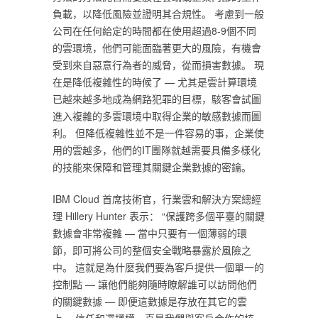
負載，以降低風險並證明其合規性。 考慮到一般
公司在任何給定的時間都在使用超過8-9個不同
的雲環境，他們可能面臨著更大的風險，有機會
受到來自惡意行為者的威脅，從而損害數據。 現
在是降低複雜性的時候了 — 尤其是雲計算環境
已越來越多地成為網路犯罪的目標，駭客會試圖
進入複雜的多雲環境中取得企業的敏感數據而圖
利。 但降低複雜性並不是一件容易的事，企業使
用的雲越多，他們的IT團隊就越需要具備多樣化
的技能來保障和管理其關鍵企業數據的密鑰。
IBM Cloud 首席技術官，行業雲和解決方案總經
理 Hillery Hunter 表示： “保護跨多個平臺的關鍵
數據會非常複雜 — 當中只要有一個薄弱的環
節，即可將公司的整個安全戰略暴露於風險之
中。 這就是為什麼我們要為客戶提供一個單一的
控制點 — 讓他們能夠隨時瞭解誰可以訪問他們
的關鍵數據 — 即便這數據是存放在其它的雲