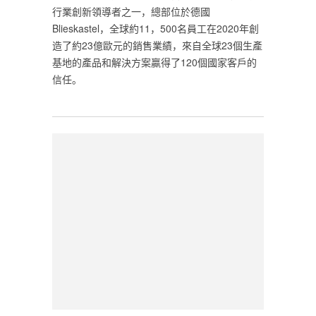
行業創新領導者之一，總部位於德國
Blieskastel，全球約11，500名員工在2020年創
造了約23億歐元的銷售業績，來自全球23個生產
基地的產品和解決方案贏得了120個國家客戶的
信任。