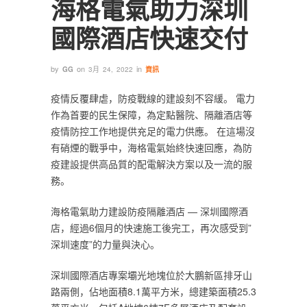
海格電氣助力深圳
國際酒店快速交付
by
on
in
GG
3月 24, 2022
資訊
疫情反覆肆虐，防疫戰線的建設刻不容緩。 電力
作為首要的民生保障，為定點醫院、隔離酒店等
疫情防控工作地提供充足的電力供應。 在這場沒
有硝煙的戰爭中，海格電氣始終快速回應，為防
疫建設提供高品質的配電解決方案以及一流的服
務。
海格電氣助力建設防疫隔離酒店 — 深圳國際酒
店，經過6個月的快速施工後完工，再次感受到”
深圳速度”的力量與決心。
深圳國際酒店專案壩光地塊位於大鵬新區排牙山
路兩側，佔地面積8.1萬平方米，總建築面積25.3