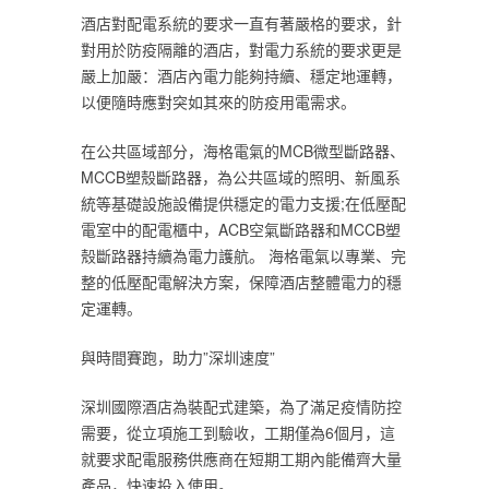
酒店對配電系統的要求一直有著嚴格的要求，針
對用於防疫隔離的酒店，對電力系統的要求更是
嚴上加嚴：酒店內電力能夠持續、穩定地運轉，
以便隨時應對突如其來的防疫用電需求。
在公共區域部分，海格電氣的MCB微型斷路器、
MCCB塑殼斷路器，為公共區域的照明、新風系
統等基礎設施設備提供穩定的電力支援;在低壓配
電室中的配電櫃中，ACB空氣斷路器和MCCB塑
殼斷路器持續為電力護航。 海格電氣以專業、完
整的低壓配電解決方案，保障酒店整體電力的穩
定運轉。
與時間賽跑，助力”深圳速度”
深圳國際酒店為裝配式建築，為了滿足疫情防控
需要，從立項施工到驗收，工期僅為6個月，這
就要求配電服務供應商在短期工期內能備齊大量
產品，快速投入使用。