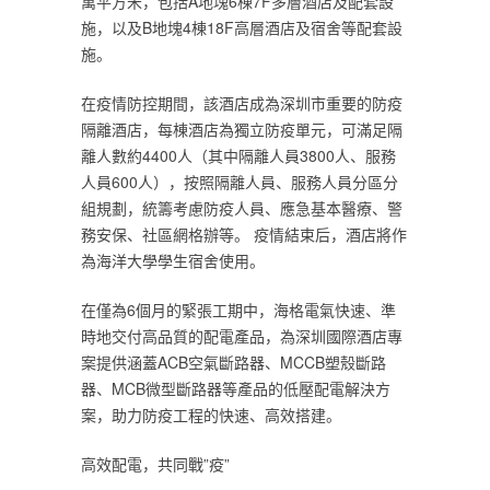
萬平方米，包括A地塊6棟7F多層酒店及配套設
施，以及B地塊4棟18F高層酒店及宿舍等配套設
施。
在疫情防控期間，該酒店成為深圳市重要的防疫
隔離酒店，每棟酒店為獨立防疫單元，可滿足隔
離人數約4400人（其中隔離人員3800人、服務
人員600人），按照隔離人員、服務人員分區分
組規劃，統籌考慮防疫人員、應急基本醫療、警
務安保、社區網格辦等。 疫情結束后，酒店將作
為海洋大學學生宿舍使用。
在僅為6個月的緊張工期中，海格電氣快速、準
時地交付高品質的配電產品，為深圳國際酒店專
案提供涵蓋ACB空氣斷路器、MCCB塑殼斷路
器、MCB微型斷路器等產品的低壓配電解決方
案，助力防疫工程的快速、高效搭建。
高效配電，共同戰”疫”