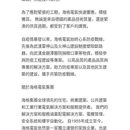
為了應對緊張的工期，海格電氣快速響應，積極
備貨。 無論是來自德國的產品技術質量，還是緊
湊的供貨週期，都受到了客戶的讚賞。
自疫情暴發以來，海格電氣始終心系防疫戰線，
先後為武漢雷神山及火神山建設馳援塑殼斷路
器，向武漢金銀潭醫院捐贈口罩等物資，積极參
與防疫工程建設等專案。 以高品質的產品品質與
專業的解決方案，助力防疫專案以及其他民生建
築的建設，攜手共築防疫戰線。
關於海格電氣集團
海格集團全球領先的住宅、商業建築、公共建築
和工業行業電氣解決方案和服務提供者。 我們的
解決方案和服務涵蓋配電解決方案、電纜管理、
安全系統和樓宇自動化。 自1955年成立至今，
海格電氣依然是一家獨立運營的家族企業，也是