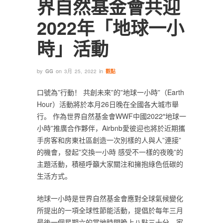
界自然基金會共迎
2022年「地球一小
時」活動
by
on
in
GG
3月 25, 2022
觀點
口號為”行動！ 共創未來”的”地球一小時”（Earth
Hour）活動將於本月26日晚在全國各大城市舉
行。 作為世界自然基金會WWF中國2022″地球一
小時”推廣合作夥伴，Airbnb愛彼迎也將於近期攜
手房客和房東社區創造一次別樣的人與人”連接”
的機會，發起”交換一小時 感受不一樣的夜晚”的
主題活動，積極呼籲大家關注和擁抱綠色低碳的
生活方式。
地球一小時是世界自然基金會應對全球氣候變化
所提出的一項全球性節能活動，提倡於每年三月
最後一個星期六的當地時間晚上八點三十分，家