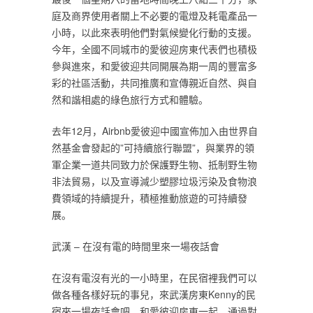
庭及商界使用者關上不必要的電燈及耗電產品一
小時，以此來表明他們對氣候變化行動的支援。
今年，全國不同城市的愛彼迎房東代表們也積极
參與進來，和愛彼迎共同開展為期一周的豐富多
彩的社區活動，共同推廣和宣傳親近自然、與自
然和諧相處的綠色旅行方式和體驗。
去年12月，Airbnb愛彼迎中國宣佈加入由世界自
然基金會發起的”可持續旅行聯盟”，與業界的領
軍企業一道共同致力於保護野生物、抵制野生物
非法貿易，以及宣導減少塑膠垃圾污染及食物浪
費領域的持續提升，積極推動旅遊的可持續發
展。
武漢 – 在沒有電的時間里來一場夜話會
在沒有電沒有光的一小時里，在民宿裡我們可以
做各種各樣好玩的事兒，來武漢房東Kenny的民
宿來一場夜話會吧，和愛彼迎房東一起，通過對