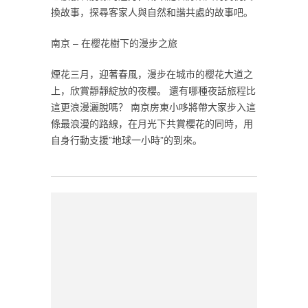
換故事，探尋客家人與自然和諧共處的故事吧。
南京 – 在櫻花樹下的漫步之旅
煙花三月，迎著春風，漫步在城市的櫻花大道之
上，欣賞靜靜綻放的夜櫻。 還有哪種夜話旅程比
這更浪漫灑脫嗎？ 南京房東小哆將帶大家步入這
條最浪漫的路線，在月光下共賞櫻花的同時，用
自身行動支援”地球一小時”的到來。