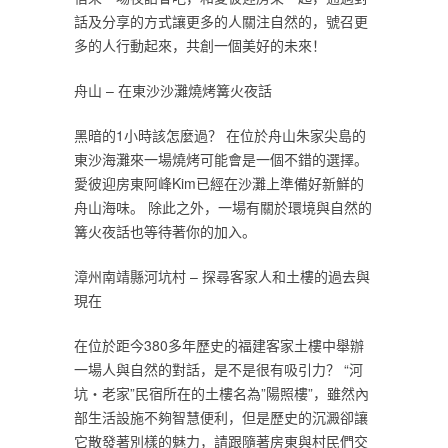
話及分享的方式讓更多的人關注自然的，號召更
多的人行動起來，共創一個美好的未來！
舟山 – 在東沙沙灘燒烤篝火夜話
黑暗的1小時該怎麼過？ 在位於舟山朱家尖島的
東沙海灘來一場燒烤可能會是一個不錯的選擇。
愛彼迎房東阿峰Kim已經在沙灘上準備好新鮮的
舟山海味。 除此之外，一場有關於環境與自然的
篝火夜話也等待著你的加入。
漳州南靖縣河坑村 – 探尋客家人和土樓的過去與
現在
在位於距今380多年歷史的福建客家土樓中舉辦
一場人與自然的對話，是不是很有吸引力？ “河
坑・老家”民宿所在的土樓名為”陽照樓”，雖然內
部生活設施不夠智慧便利，但是歷史的沉澱卻讓
它散發著別樣的魅力，請跟隨著房東與村民們交