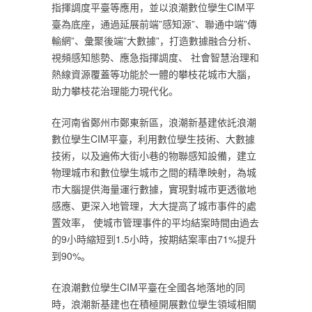
指揮調度平臺等應用，並以浪潮數位孿生CIM平
臺為底座，通過延展前端”感知源”、聯通中端”傳
輸網”、彙聚後端”大數據”，打造數據融合分析、
視頻感知態勢、應急指揮調度、 社會智慧治理和
熱線資源覆蓋等功能於一體的攀枝花城市大腦，
助力攀枝花治理能力現代化。
在河南省鄭州市鄭東新區，浪潮新基建依託浪潮
數位孿生CIM平臺，利用數位孿生技術、大數據
技術，以及遍佈大街小巷的物聯感知設備，建立
物理城市和數位孿生城市之間的精準映射，為城
市大腦提供海量運行數據，實現對城市更透徹地
感應、更深入地管理，大大提高了城市事件的處
置效率， 使城市管理事件的平均結案時間由過去
的9小時縮短到1.5小時，按期結案率由71%提升
到90%。
在浪潮數位孿生CIM平臺在全國各地落地的同
時，浪潮新基建也在積極開展數位孿生領域相關