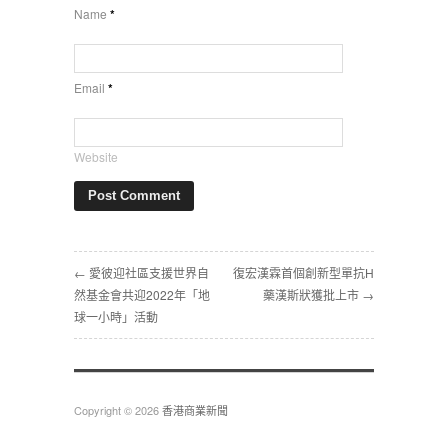
Name
*
Email
*
Website
← 愛彼迎社區支援世界自
復宏漢霖首個創新型單抗H
然基金會共迎2022年「地
藥漢斯狀獲批上市 →
球一小時」活動
Copyright © 2026
香港商業新聞