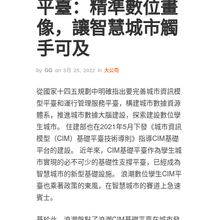
平臺：精準數位畫
像，讓智慧城市觸
手可及
by
on
in
GG
3月 25, 2022
大公司
從國家十四五規劃中明確指出要完善城市資訊模
型平臺和運行管理服務平臺，構建城市數據資源
體系，推進城市數據大腦建設，探索建設數位孿
生城市。 住建部也在2021年5月下發《城市資訊
模型（CIM）基礎平臺技術導則》指導CIM基礎
平台的建設。 近年來，CIM基礎平臺作為孿生城
市實現的必不可少的基礎性支撐平臺，已經成為
智慧城市的新型基礎設施。 浪潮數位孿生CIM平
臺也乘著政策的東風，在智慧城市的賽道上急速
賓士。
基於此，浪潮盤點了浪潮CIM基礎平臺在城市發