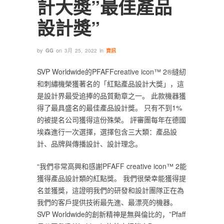
計大獎”最佳產品
設計獎”
by
on
in
GG
3月 25, 2022
資訊
SVP Worldwide的PFAFFcreative icon™ 2®縫紉
和刺繡機榮獲著名的「紅點產品設計大獎」，這
是設計界最受追捧的品質勳章之一。 此款機器獲
得了最具盛名的最佳產品設計獎。 只有不到1%
的被提名公司獲得這份殊榮。 評審團每年在德國
埃森進行一次選擇，選擇包含三大類：產品設
計、品牌與傳播設計、設計理念。
“我們非常高興和感謝PFAFF creative icon™ 2能
獲得產品設計類的紅點獎。 我們很榮幸能獲得提
名並獲獎，這證明我們的研發和設計團隊正在為
我們的客戶提供技術最先進、最漂亮的機器。
SVP Worldwide的創新精神是無與倫比的，”Pfaff