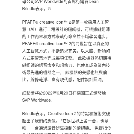
母公司SVP Worldwide的首席行銷官Dean
Brindle表示。®
PFAFF® creative icon™ 2是第一款採用人工智
慧（AI）進行工程設計的縫紉機，可根據縫紉師
的工作內容和方式來執行命令並不斷學習進步。
PFAFF® creative icon™ 2的問世旨在以真正的
人工智慧方式，不斷追求完美，以大膽、新穎的
方式更智慧地完成每項任務。 此款機器熱切期待
縫紉師的語音命令和想像力，也使其成為業內技
術最先進的機器之一。 該機器的美感也無與倫
比，線條乾淨、富有現代感，配件設計圓潤。
紅點獎將於2022年6月20日在德國正式頒發給
SVP Worldwide。
Brindle表示，Creative Icon 2的特點和技術突破
超出了我們的想像。 “它是世界上第一台，也是
唯一一台通過語音辨識控制的縫纫機。 免提指令