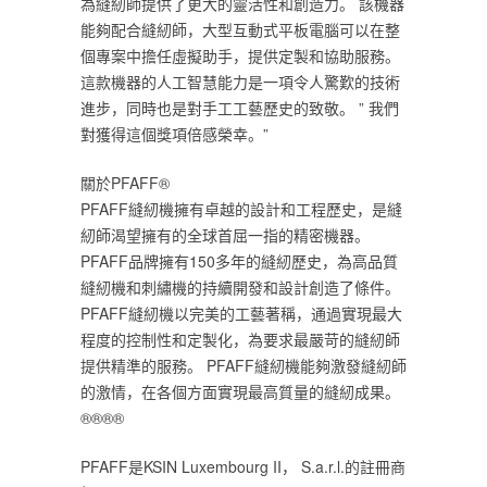
為縫紉師提供了更大的靈活性和創造力。 該機器
能夠配合縫紉師，大型互動式平板電腦可以在整
個專案中擔任虛擬助手，提供定製和協助服務。
這款機器的人工智慧能力是一項令人驚歎的技術
進步，同時也是對手工工藝歷史的致敬。 ” 我們
對獲得這個獎項倍感榮幸。”
關於PFAFF®
PFAFF縫紉機擁有卓越的設計和工程歷史，是縫
紉師渴望擁有的全球首屈一指的精密機器。
PFAFF品牌擁有150多年的縫紉歷史，為高品質
縫紉機和刺繡機的持續開發和設計創造了條件。
PFAFF縫紉機以完美的工藝著稱，通過實現最大
程度的控制性和定製化，為要求最嚴苛的縫紉師
提供精準的服務。 PFAFF縫紉機能夠激發縫紉師
的激情，在各個方面實現最高質量的縫紉成果。
®®®®
PFAFF是KSIN Luxembourg II， S.a.r.l.的註冊商