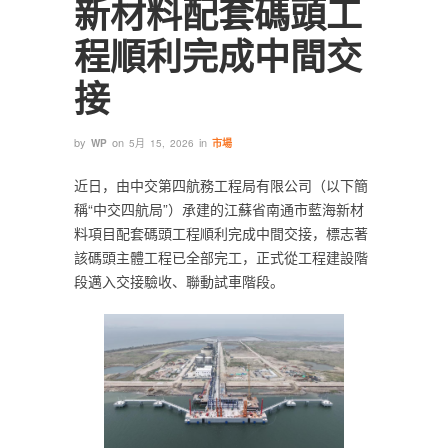
新材料配套碼頭工
程順利完成中間交
接
by
on
in
WP
5月 15, 2026
市場
近日，由中交第四航務工程局有限公司（以下簡
稱“中交四航局”）承建的江蘇省南通市藍海新材
料項目配套碼頭工程順利完成中間交接，標志著
該碼頭主體工程已全部完工，正式從工程建設階
段邁入交接驗收、聯動試車階段。