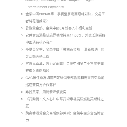
Entertainment Payments!
金榮中國2026年第二季實盤爭霸賽巔峰對決，交易王
者將花落誰家？
暑期黃金熱，金榮中國8月新客入市福利更新
安井食品港股获施罗德增持至14.06%，外资长期看好
中国消费核心资产
​盛夏黃金季，金榮中國「暑期黃金熱 一夏新機遇」贈
金活動火熱上線
實盤見真章，實力定輸贏！金榮中國第二季實盤爭霸
賽進入衝刺階段
GAC被任命為切爾西足球俱樂部香港和馬來西亞季前
巡迴賽官方合作夥伴
難找買家，周潤發降價賣房
《武動情・文入心》中華武術專場展演燃動莫斯科之
夏
躋身香港黃金交易所頭部陣列：金榮中國夯實品牌實
力