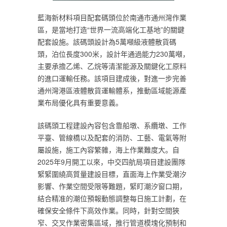
藍海新材料項目配套碼頭位於南通市通州灣作業
區，是當地打造“世界一流高端化工基地”的關鍵
配套設施。該碼頭設計為5萬噸級液體散貨碼
頭，泊位長度300米，設計年通過能力230萬噸，
主要承擔乙烯、乙烷等清潔能源及關鍵化工原料
的進口運輸任務。該項目建成後，對進一步完善
通州灣港區液體散貨運輸體系，推動區域能源產
業布局優化具有重要意義。
該碼頭工程建設內容包含靠船墩、系纜墩、工作
平臺、管線橋以及配套的消防、工藝、電氣等附
屬設施，施工內容繁雜，海上作業難度大。自
2025年9月開工以來，中交四航局項目建設團隊
緊緊圍繞高質量建設目標，直面海上作業受潮汐
影響、作業空間受限等難題，緊盯潮汐窗口期，
結合精准的潮位預報動態調整每日施工計劃，在
確保安全條件下高效作業。同時，針對空間狹
窄、交叉作業密集區域，推行管道模塊化預制和