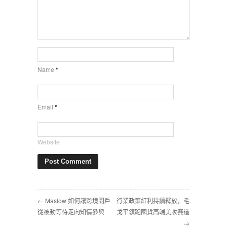
Name
*
Email
*
Website
← Maslow 如何讓跨境開戶
行業政策紅利持續釋放，毛
從被動等待走向知情參與
戈平領跑國貨高端美妝賽道
→