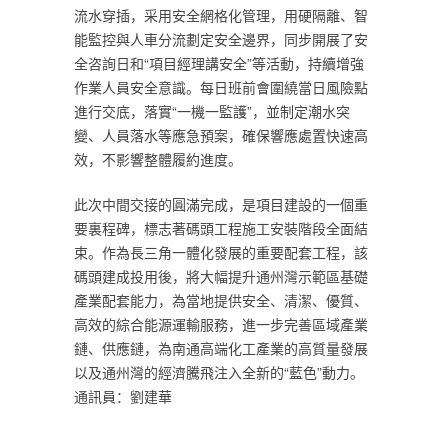
流水穿插，采用安全網格化管理，用硬隔離、智
能監控與人車分流劃定安全邊界，同步開展了安
全咨詢日和“項目經理講安全”等活動，持續增強
作業人員安全意識。每日班前會圍繞當日風險點
進行交底，落實“一機一監護”，並制定潮水突
變、人員落水等應急預案，確保響應處置快速高
效，不影響整體履約進度。
此次中間交接的圓滿完成，是項目建設的一個重
要裏程碑，標志著碼頭工程施工安裝階段全面結
束。作為長三角一體化發展的重要配套工程，該
碼頭建成投用後，將大幅提升通州灣示範區基礎
產業配套能力，為當地提供安全、清潔、優質、
高效的綜合能源運輸服務，進一步完善區域產業
鏈、供應鏈，為南通高端化工產業的高質量發展
以及通州灣的經濟騰飛注入全新的“藍色”動力。
通訊員：劉建華