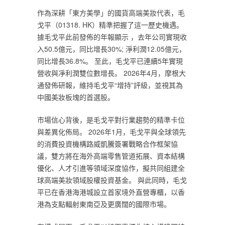
作為深耕「東方美學」的國貨高端美妝代表，毛
戈平（01318. HK）精準把握了這一歷史機遇。
據毛戈平此前發佈的年報顯示 ，去年公司實現收
入50.5億元，同比增長30%; 淨利潤12.05億元，
同比增長36.8%。 至此，毛戈平已連續5年實現
營收與凈利潤雙位數增長。 2026年4月，摩根大
通發佈研報，維持毛戈平“增持”評級，並視其為
中國美妝板塊的首選股。
市場信心背後，是毛戈平對行業趨勢的精準卡位
與差異化佈局。 2026年1月，毛戈平與全球領先
的消費投資機構路威凱騰簽署戰略合作框架協
議，雙方將在海外高端零售管道拓展、資本結構
優化、人才引進等領域深度協作，擬共同組建全
球高端美妝領域股權投資基金。 與此同時，毛戈
平已在香港海港城設立首家境外直營專櫃，以香
港為支點輻射東南亞及更廣闊的國際市場。