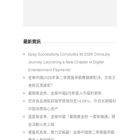
最新資訊
Epay Successfully Concludes Its 2026 ChinaJoy
Journey, Launching a New Chapter in Digital
Entertainment Payments!
金榮中國2026年第二季實盤爭霸賽巔峰對決，交易王
者將花落誰家？
暑期黃金熱，金榮中國8月新客入市福利更新
安井食品港股获施罗德增持至14.06%，外资长期看好
中国消费核心资产
​盛夏黃金季，金榮中國「暑期黃金熱 一夏新機遇」贈
金活動火熱上線
實盤見真章，實力定輸贏！金榮中國第二季實盤爭霸
賽進入衝刺階段