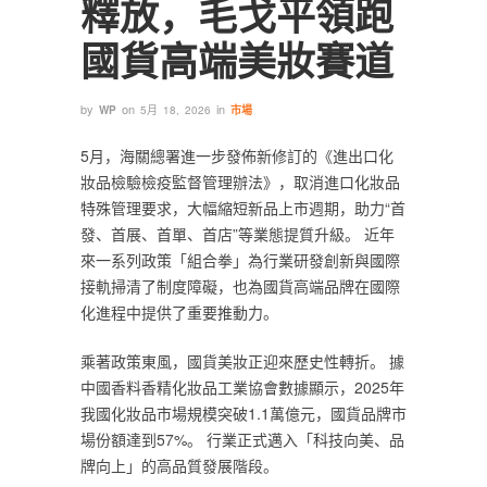
釋放，毛戈平領跑
國貨高端美妝賽道
by
on
in
WP
5月 18, 2026
市場
5月，海關總署進一步發佈新修訂的《進出口化
妝品檢驗檢疫監督管理辦法》，取消進口化妝品
特殊管理要求，大幅縮短新品上市週期，助力“首
發、首展、首單、首店”等業態提質升級。 近年
來一系列政策「組合拳」為行業研發創新與國際
接軌掃清了制度障礙，也為國貨高端品牌在國際
化進程中提供了重要推動力。
乘著政策東風，國貨美妝正迎來歷史性轉折。 據
中國香料香精化妝品工業協會數據顯示，2025年
我國化妝品市場規模突破1.1萬億元，國貨品牌市
場份額達到57%。 行業正式邁入「科技向美、品
牌向上」的高品質發展階段。