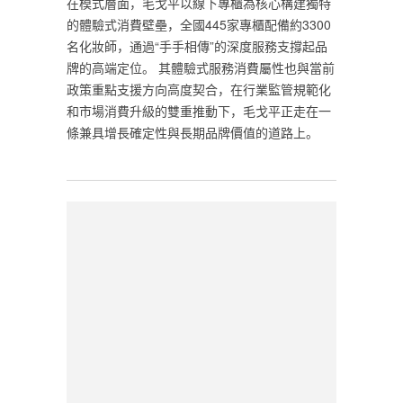
在模式層面，毛戈平以線下專櫃為核心構建獨特
的體驗式消費壁壘，全國445家專櫃配備約3300
名化妝師，通過“手手相傳”的深度服務支撐起品
牌的高端定位。 其體驗式服務消費屬性也與當前
政策重點支援方向高度契合，在行業監管規範化
和市場消費升級的雙重推動下，毛戈平正走在一
條兼具增長確定性與長期品牌價值的道路上。