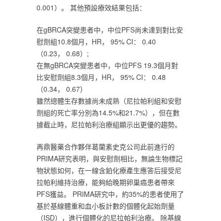
0.001）。 其他預設療效結果包括：‎
‎在‎‎gBRCA‎‎突變患者中，中位PFS尚未達到對比安
慰劑組10.8個月，HR， 95% CI： 0.40
（0.23， 0.68）; ‎
‎在無‎‎gBRCA‎‎突變患者中，中位PFS 19.3個月對
比安慰劑組8.3個月，HR， 95% CI： 0.48
（0.34， 0.67）‎
‎雖然總體生存數據尚未成熟（尼拉帕利組和安慰
劑組的死亡率分別為14.5%和21.7%），但在數
據截止時，尼拉帕利治療組顯示出更優的趨勢。‎
‎再鼎醫藥合作夥伴葛蘭素史克公司此前進行的
PRIMA研究表明，與安慰劑相比，無論生物標記
物狀態如何，在一線含鉑化療產生應答后接受尼
拉帕利維持治療，能夠給晚期卵巢癌患者帶來
PFS獲益。 PRIMA研究中，約35%的患者使用了
基於基線體重和血小板計數的個體化起始劑量
（ISD），進行個體化的尼拉帕利治療。 除基線