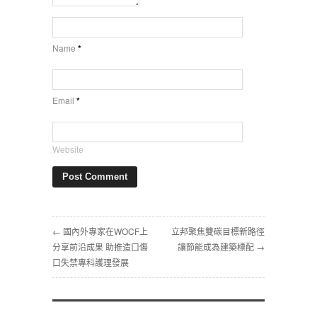
Name
*
Email
*
Website
← ‎國內外專家在WOCF上
‎立邦聚焦雙碳目標新路徑
分享前沿成果 助推造口傷
讓節能成為建築標配‎ →
口失禁專科護理發展‎