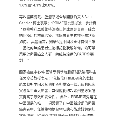
1.6%和14.1%比0.8%。‎
‎再鼎醫藥總裁、腫瘤領域全球開發負責人Alan
Sandler 博士表示："PRIME研究數據進一步證實
了尼拉帕利單藥維持治療已經成為卵巢癌一線含
鉑化療后的標準治療，無論患者生物標記物狀態
如何。 具體而言，則樂®是中國及全球首個且唯
一獲批的無論患者生物標記物狀態如何，均可單
藥用於卵巢癌全人群一線維持治療的PARP抑製
劑。 ”‎
‎國家癌症中心/中國醫學科學院腫瘤醫院婦瘤科主
任吳令英教授表示："我相信PRIME研究的數據
結果將對中國及其他地區卵巢癌一線治療的臨床
實踐產生重大影響，其個體化的起始劑量方案證
實提高了療效和安全性。 此外，PRIME研究是在
中國開展的唯一一項證實了在中國新診斷的卵巢
癌患者中，無論生物標記物狀態和術后殘餘病灶
狀態如何，PARP抑製劑單藥一線維持治療均能