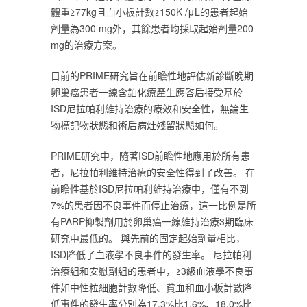
體重≥77kg且血小板計數≥150K /μL的患者起始
劑量為300 mg外，其餘患者均採取起始劑量200
mg的治療方案。‎
‎目前的PRIME研究旨在前瞻性地評估新診斷晚期
卵巢癌患者一線含鉑化療產生應答后接受基於
ISD尼拉帕利維持治療的療效和安全性，無論生
物標記物狀態和術后病灶殘留狀態如何。‎
‎PRIME研究中，隨著ISD前瞻性地應用於所有患
者，尼拉帕利維持治療的安全性得到了改善。 在
前瞻性基於ISD尼拉帕利維持治療中，僅有不到
7%的患者因不良事件而停止治療，這一比例是所
有PARP抑製劑用於卵巢癌一線維持治療3期臨床
研究中最低的。 與先前的固定起始劑量相比，
ISD降低了血液學不良事件的發生率。 尼拉帕利
治療組和安慰劑組的患者中，≥3級血液學不良事
件如中性粒細胞計數降低、貧血和血小板計數降
低事件的發生率分別為17.3%比1.6%、18.0%比