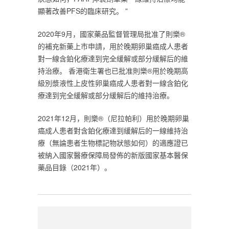
顯著改善PFS的臨床研究。 ”‎
‎2020年9月，國家藥品監督管理局批准了則樂®
的補充新藥上市申請，用於晚期卵巢癌成人患者
對一線含鉑化療達到完全緩解或部分緩解后的維
持治療。 香港衛生署也已批准則樂®用於晚期高
級別漿液性上皮性卵巢癌成人患者對一線含鉑化
療達到完全緩解或部分緩解后的維持治療。‎
‎2021年12月，則樂®（尼拉帕利）用於晚期卵巢
癌成人患者對含鉑化療達到緩解后的一線維持治
療（無論患者生物標記物狀態如何）的適應證已
被納入國家醫療保障局發佈的新版國家基本醫保
藥品目錄（2021年）。‎