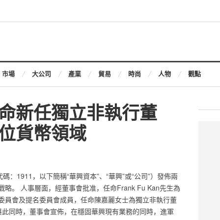
市場
大公司
產業
貿易
時尚
人物
觀點
命新任獨立非執行董
位貨幣領域
：1911，以下簡稱“華興資本”、“華興”或“公司”）發佈兩
。 人事層面，經董事會批准，任命Frank Fu Kan先生為
委員會及提名委員會成員，任命陳嘉麗女士為獨立非執行董
 與此同時，董事會宣佈，在穩固華興現有業務的同時，進軍