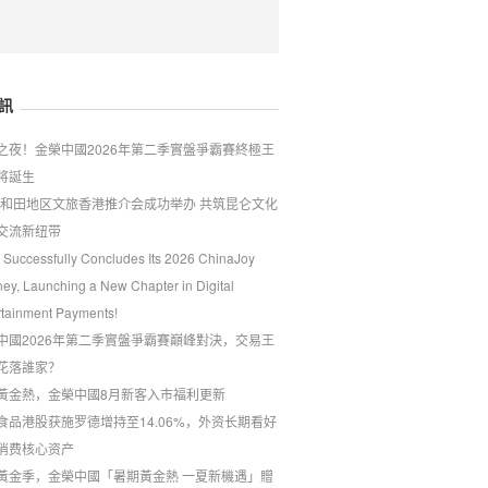
訊
戰之夜！金榮中國2026年第二季實盤爭霸賽終極王
將誕生
26和田地区文旅香港推介会成功举办 共筑昆仑文化
交流新纽带
 Successfully Concludes Its 2026 ChinaJoy
ney, Launching a New Chapter in Digital
rtainment Payments!
中國2026年第二季實盤爭霸賽巔峰對決，交易王
花落誰家？
黃金熱，金榮中國8月新客入市福利更新
食品港股获施罗德增持至14.06%，外资长期看好
消费核心资产
夏黃金季，金榮中國「暑期黃金熱 一夏新機遇」贈