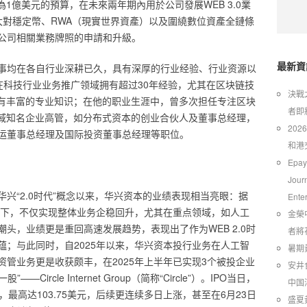
度為1億美元的預算，在未來兩年期內用於公司發展WEB 3.0業
大對穩定幣、RWA（現實世界資產）以及圍繞數位資產全鏈條
公司相關業務牌照的申請和升級。
最新資
事均在各自行业深耕已久，具有深厚的行业经验、行业资源以
生在科技行业业务推广领域拥有超过30年经验，尤其在区块链技
​決
面拥有丰富的专业知识；在他的职业生涯中，曾多次担任专注区块
者即
融领域知名企业高管，如分布式资本的创业合伙人及董事总经理，
20
运董事总经理及国际投资董事总经理等职位。
和港
Epay
Jour
兴“2.0时代”概念以来，华兴资本的业绩表现相当亮眼：据
Ente
力之下，不仅实现整体业务企稳回升，尤其在重点领域，如人工
金榮
头，业绩更是重回高速发展趋势，表现出了作为WEB 2.0时
者將
蕴；与此同时，自2025年以来，华兴资本投行业务在人工智
暑期
管业务更是收获颇丰，在2025年上半年已实现3个被投企业
安井
ircle Internet Group（简称“Circle”）。IPO当日，
中国
涨停，最高达103.75美元，后续更连续多日上涨，甚至在6月23日
​盛