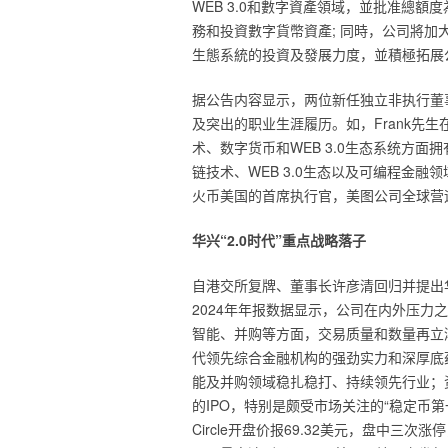
WEB 3.0和數字資產領域，並批准總額
務和投資數字貨幣資產; 同時，公司將加
生態系統的投資及發展力度，並積極拓展
据公告内容显示，两位新任独立非执行董
及突出的职业生涯履历。如，Frank先
术、数字货币和WEB 3.0生态系统方
链技术、WEB 3.0生态以及可编程金
火币美国的首席执行官，美图公司全球营
华兴“2.0时代”重点战略落子
自港交所复牌、董事长许彦清回归并提出华
2024年年报数据显示，公司在内外压
智能、并购等方面，交易质量和数量再立潮
代领先综合金融机构的强劲实力和深厚底
能及并购领域稳扎稳打、持续领先行业；资
的IPO，特别是颇受市场关注的“稳定币第一股”——C
Circle开盘价报69.32美元，盘中三次