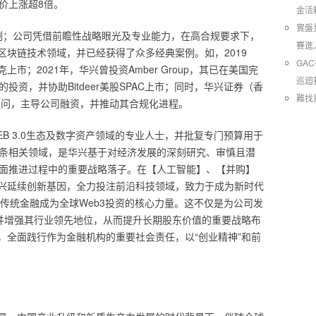
行价上涨超8倍。
金活
實盤
非个例；公司凭借前瞻性战略眼光及专业能力，在高合规要求下，
賽進
块链技术领域，并已经获得了众多经典案例。如，2019
GA
市；2021年，华兴曾投资Amber Group，其已在美国完
巡迴
rt 的投资，并协助Bitdeer美股SPAC上市；同时，华兴证券（香
難找
财务顾问，主导公司融资，并推动其合规化进程。
B 3.0生态及数字资产领域的专业人士，并批复专门预算用于
生态链条相关领域，是华兴基于对经济发展的深刻研究、审慎且潜
”全面推进过程中的重要战略落子。在【人工智能】、【并购】
兴延续创新基因，全力投注前沿科技领域，致力于成为新时代
引领传统金融成为全球Web3投资的核心力量。这不仅是为公司发
续并增强其行业领先地位，从而提升长期股东价值的重要战略布
，全面践行作为金融机构的重要社会责任，以“创业精神”和前