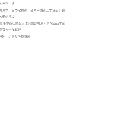
動火熱上線
見真章，實力定輸贏！金榮中國第二季實盤爭霸
入衝刺階段
C被任命為切爾西足球俱樂部香港和馬來西亞季前
賽官方合作夥伴
買家，周潤發降價賣房