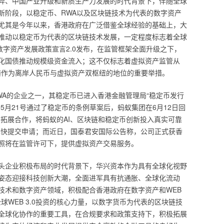
异、中国产业升级和新质生产力发展的时代背景下，伴随全球
新阶段，以稳定币、RWA以及区块链技术为代表的数字资产
尤其是今年以来，香港政府在广泛借鉴全球经验的基础上，大
推动以稳定币为代表的区块链技术发展，一定程度标志着全球
数字资产发展政策宣言2.0发布，在监管框架全面升级之下，
化国债推动规模级资金流入；这不仅标志着虚拟资产监管从
香港作为离岸人民币与虚拟资产双枢纽的地位的重要举措。
WA的企业之一，其稳定币已进入香港金融管理局“稳定币发行
5月21号通过了稳定币的条例草案后，蚂蚁集团在6月12日回
、拓展合作，将蚂蚁的AI、区块链和稳定币创新投入真实可靠
尽快提交申请；而近日，国泰君安国际公告称，公司正式获香
照将在监管许可下，提供虚拟资产交易服务。
头企业积极布局的时代背景下，华兴资本作为具有全球化视野
姿态迎接科技创新大潮，全面进军具有抗通胀、全球化流动
技术和数字资产领域，积极配合香港政府在数字资产和WEB
球WEB 3.0投资的核心力量，以数字货币为代表的区块链技
全球化协作的重要工具，在合规要求和政策支持下，积极拓展