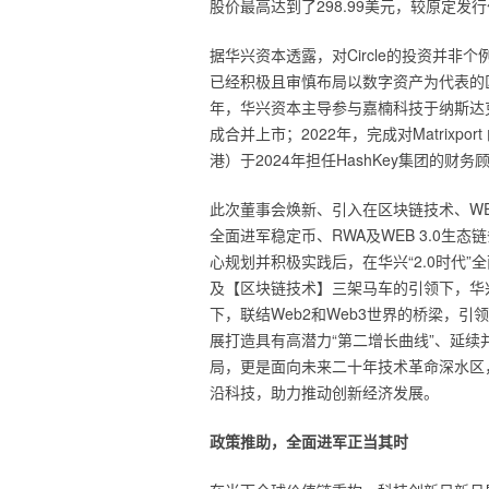
股价最高达到了298.99美元，较原定发
据华兴资本透露，对Circle的投资并
已经积极且审慎布局以数字资产为代表的区
年，华兴资本主导参与嘉楠科技于纳斯达克上
成合并上市；2022年，完成对Matrixpo
港）于2024年担任HashKey集团的
此次董事会焕新、引入在区块链技术、WE
全面进军稳定币、RWA及WEB 3.0
心规划并积极实践后，在华兴“2.0时代
及【区块链技术】三架马车的引领下，华
下，联结Web2和Web3世界的桥梁，
展打造具有高潜力“第二增长曲线”、延
局，更是面向未来二十年技术革命深水区
沿科技，助力推动创新经济发展。
政策推助，全面进军正当其时