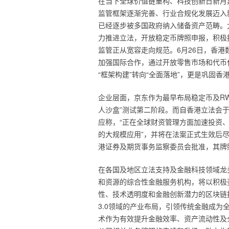
在当下全球价值链重构、科技创新日新月
监管框架逐渐完善、行业合规化发展迈入
已经逐步被多国政府纳入储备资产范畴。
力推进立法，开放稳定币牌照申报，积极
监管正从宽容走向规范。6月26日，香港
加强国际合作，通过开放零售市场和代币
“框架构建”转向“全面落地”，更是巩固
企业层面，京东作为最早布局稳定币及R
人沙盒”测试第二阶段。而自香港立法会于
应称，“正在全球财资管理方面加速投资
的大规模应用”，并将在法案正式生效后
港证券及期货事务监察委员会批准，其牌
在各国及地区立法支持及金融科技领域龙
和资源的综合性金融服务机构，将以积极
性、技术透明度和金融创新潜力的区块链
3.0领域的产业布局，引领传统金融成为全
术作为有效提升金融效率、资产流动性及