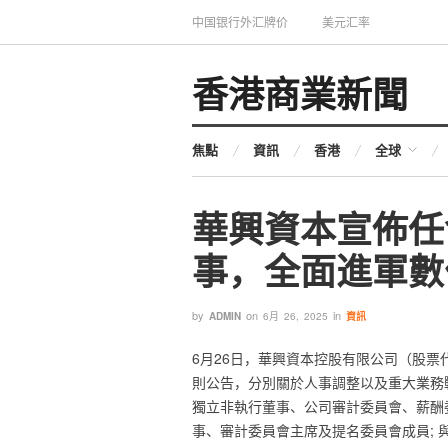
中国银行外汇牌价
美元汇率
香港商業新聞
焦點
資訊
香港
全球
華興資本宣佈任
事，全面進軍數
by
on
in
ADMIN
6月 26, 2025
資訊
6月26日，華興資本控股有限公司（股票代碼
則公告，分別關於人事調整以及重大業務戰略
獨立非執行董事、公司審計委員會、薪酬
事、審計委員會主席及提名委員會成員;